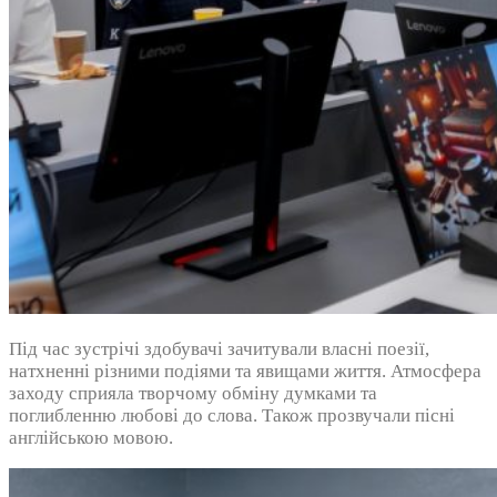
Під час зустрічі здобувачі зачитували власні поезії,
натхненні різними подіями та явищами життя. Атмосфера
заходу сприяла творчому обміну думками та
поглибленню любові до слова. Також прозвучали пісні
англійською мовою.