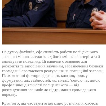
На думку фахівців, ефективність роботи поліцейського
значною мірою залежить від його вміння спостерігати й
аналізувати поведінку. Ці навички є основою для
розкриття та запобігання злочинам, забезпечення безпеки
громадян і своєчасного реагування на потенційні загрози.
Психологічні фактори відіграють ключову роль у
формуванні цих здібностей, які є невід’ємною частиною
професійної діяльності поліцейського — від
розслідування злочинів до підтримання громадського
порядку.
Крім того, під час заняття детально розглянули ключові