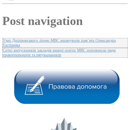
Post navigation
Учні Дніпровського ліцею МВС вшанували пам’ять Олександра
Гостіщева
Сотні випускників закладів вищої освіти МВС поповнили ряди
правоохоронців та рятувальників