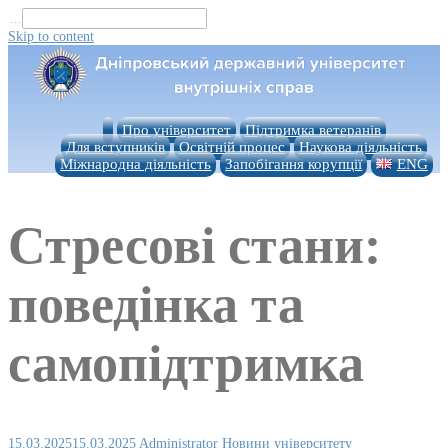
...
Skip to content
Про університет
Підтримка ветеранів
Для вступників
Освітній процес
Наукова діяльність
Міжнародна діяльність
Запобігання корупції
ENG
Стресові стани:
поведінка та
самопідтримка
15.03.2025
15.03.2025
Administrator
Новини університету