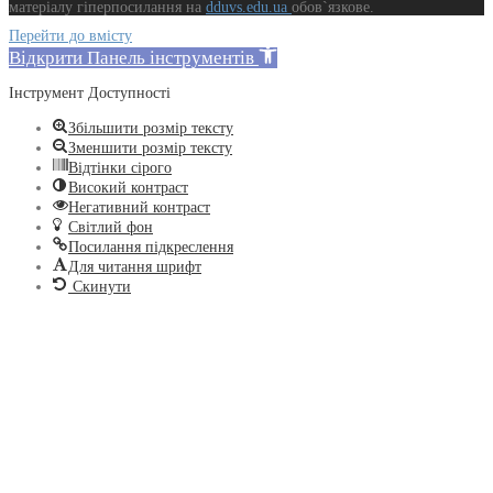
матеріалу гіперпосилання на
dduvs.edu.ua
обов`язкове.
Перейти до вмісту
Відкрити Панель інструментів
Інструмент Доступності
Збільшити розмір тексту
Зменшити розмір тексту
Відтінки сірого
Високий контраст
Негативний контраст
Світлий фон
Посилання підкреслення
Для читання шрифт
Скинути