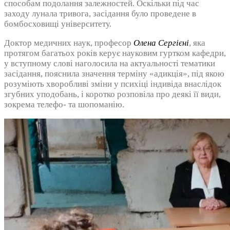
способам подолання залежностей. Оскільки під час
заходу лунала тривога, засідання було проведене в
бомбосховищі університету.
Доктор медичних наук, професор
Олена Сергієні
, яка
протягом багатьох років керує науковим гуртком кафедри,
у вступному слові наголосила на актуальності тематики
засідання, пояснила значення терміну «адикція», під якою
розуміють хворобливі зміни у психіці індивіда внаслідок
згубних уподобань, і коротко розповіла про деякі її види,
зокрема телефо- та шопоманію.