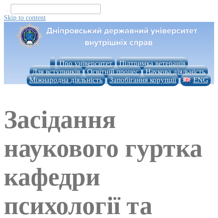
...
Skip to content
Про університет
Підтримка ветеранів
Для вступників
Освітній процес
Наукова діяльність
Міжнародна діяльність
Запобігання корупції
ENG
Засідання
наукового гуртка
кафедри
психології та