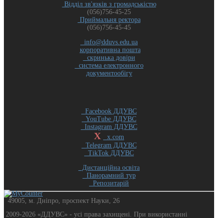
Відділ зв'язків з громадськістю
(056)756-45-25
Приймальня ректора
(056)756-45-45
info@dduvs.edu.ua
корпоративна пошта
скринька довіри
система електронного
документообігу
Facebook ДДУВС
YouTube ДДУВС
Instagram ДДУВС
X
x.com
Telegram ДДУВС
TikTok ДДУВС
Дистанційна освіта
Панорамний тур
Репозитарій
49005, м. Дніпро, проспект Науки, 26
2009-2026 «ДДУВС» - усi права захищенi. При використанні