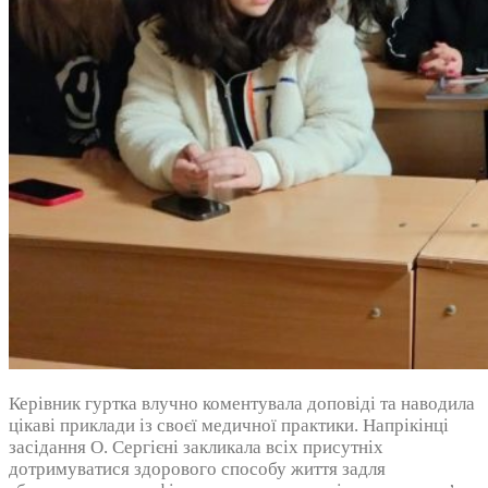
Керівник гуртка влучно коментувала доповіді та наводила
цікаві приклади із своєї медичної практики. Напрікінці
засідання О. Сергієні закликала всіх присутніх
дотримуватися здорового способу життя задля