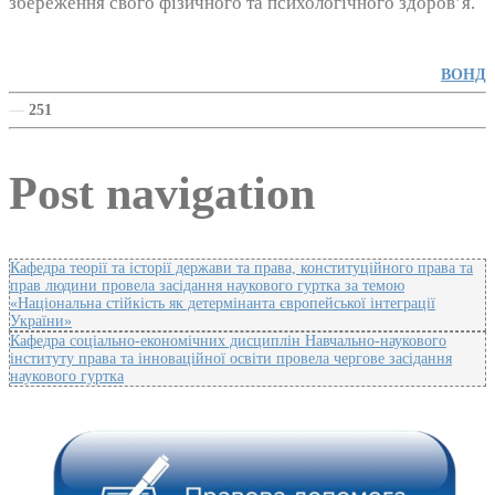
збереження свого фізичного та психологічного здоров’я.
ВОНД
—
251
Post navigation
Кафедра теорії та історії держави та права, конституційного права та
прав людини провела засідання наукового гуртка за темою
«Національна стійкість як детермінанта європейської інтеграції
України»
Кафедра соціально-економічних дисциплін Навчально-наукового
інституту права та інноваційної освіти провела чергове засідання
наукового гуртка