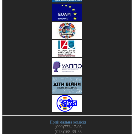
Приймальна комісія
(099)772-17-05
(073)168-39-55