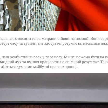
ів, виготовляти теплі матраци бійцям на позиції. Вони сор
требує часу та зусиль, але здобувачі розуміють, наскільки 
, наш особистий внесок у перемогу. Ми не можемо бути на п
андний дух та вміння працювати на спільний результат. Таки
 діляться думками майбутні правоохоронці.