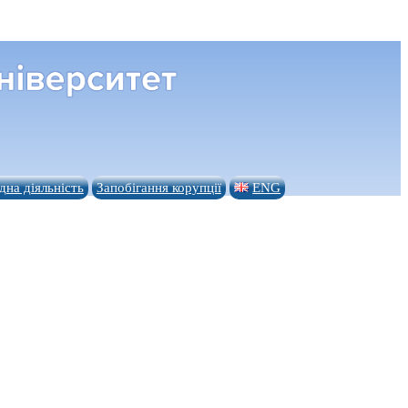
на діяльність
Запобігання корупції
ENG