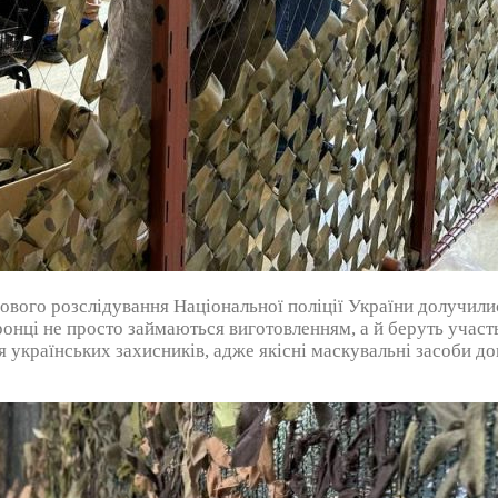
ового розслідування Національної поліції України долучилис
нці не просто займаються виготовленням, а й беруть участь
для українських захисників, адже якісні маскувальні засоби