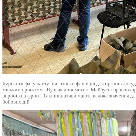
Курсанти факультету підготовки фахівців для органів досуд
міським проєктом «Вузлик допомоги». Майбутні правоохоро
виробів на фронт. Такі ініціативи мають велике значення 
бойових дій.