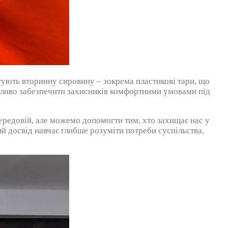
тують вторинну сировину – зокрема пластикові тари, що
важливо забезпечити захисників комфортними умовами під
ередовій, але можемо допомогти тим, хто захищає нас у
й досвід навчає глибше розуміти потреби суспільства,