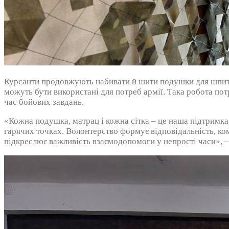
Курсанти продовжують набивати й шити подушки для шпитал
можуть бути використані для потреб армії. Така робота по
час бойових завдань.
«Кожна подушка, матрац і кожна сітка – це наша підтримка
гарячих точках. Волонтерство формує відповідальність, ком
підкреслює важливість взаємодопомоги у непрості часи», –