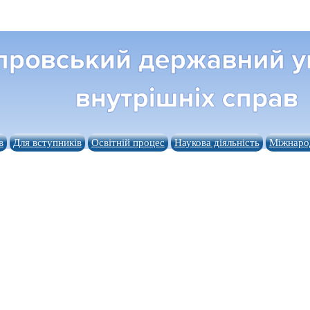
в
Для вступників
Освітній процес
Наукова діяльність
Міжнарод