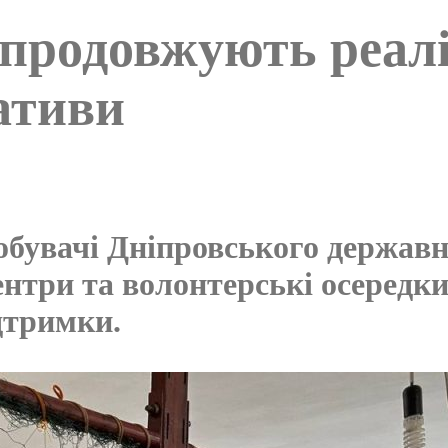
родовжують реалі
іативи
добувачі Дніпровського державн
ентри та волонтерські осередки
дтримки.