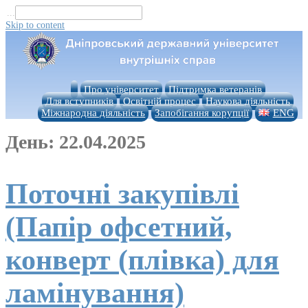
...
Skip to content
Про університет
Підтримка ветеранів
Для вступників
Освітній процес
Наукова діяльність
Міжнародна діяльність
Запобігання корупції
ENG
День:
22.04.2025
Поточні закупівлі
(Папір офсетний,
конверт (плівка) для
ламінування)