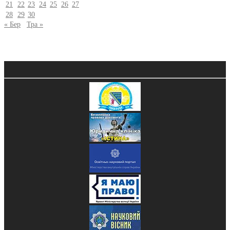
21
22
23
24
25
26
27
28
29
30
« Бер
Тра »