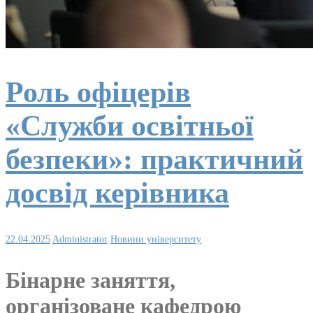
Роль офіцерів
«Служби освітньої
безпеки»: практичний
досвід керівника
22.04.2025
Administrator
Новини університету
Бінарне заняття,
організоване кафедрою