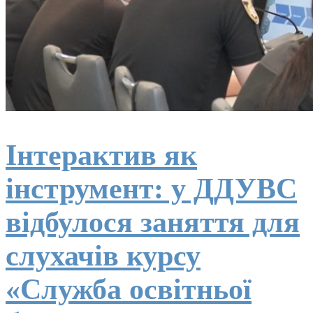
Інтерактив як
інструмент: у ДДУВС
відбулося заняття для
слухачів курсу
«Служба освітньої