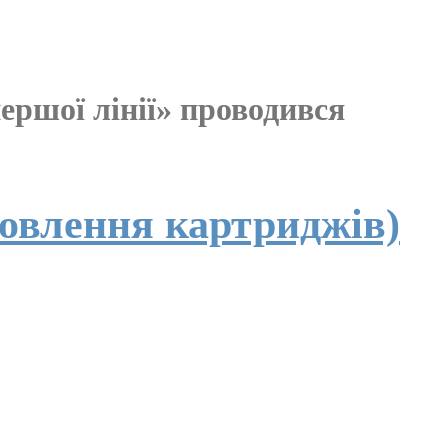
першої лінії» проводився
новлення картриджів)