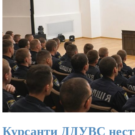
Курсанти ДДУВС нестим