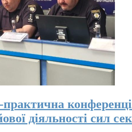
о-практична конференці
вої діяльності сил сек