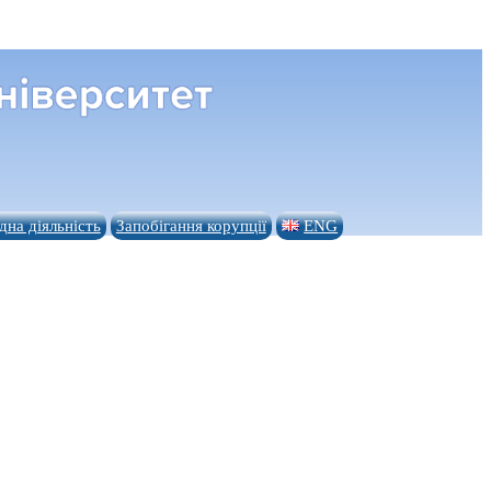
на діяльність
Запобігання корупції
ENG