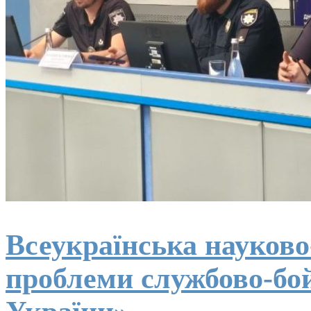
Всеукраїнська науков
проблеми службово-бойо