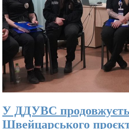
У ДДУВС продовжуєтьс
Швейцарського проєк