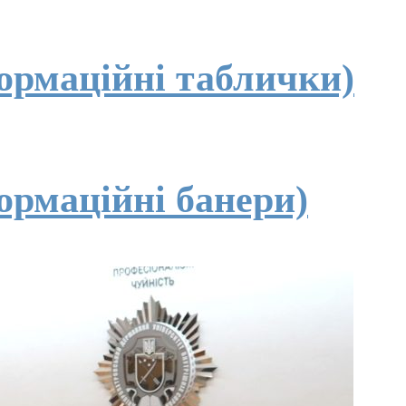
формаційні таблички)
ормаційні банери)