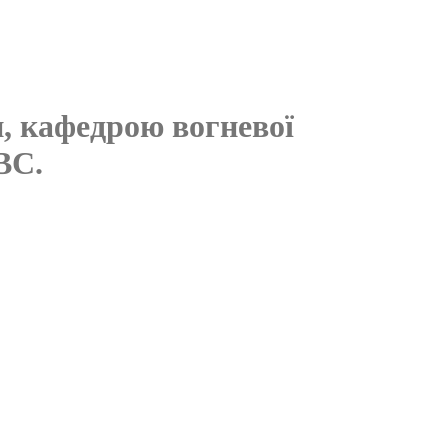
и, кафедрою вогневої
ВС.