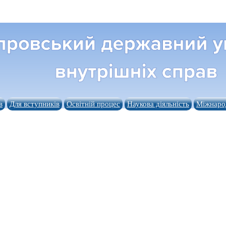
в
Для вступників
Освітній процес
Наукова діяльність
Міжнарод