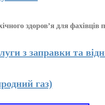
хічного здоров’я для фахівців 
слуги з заправки та від
иродний газ)