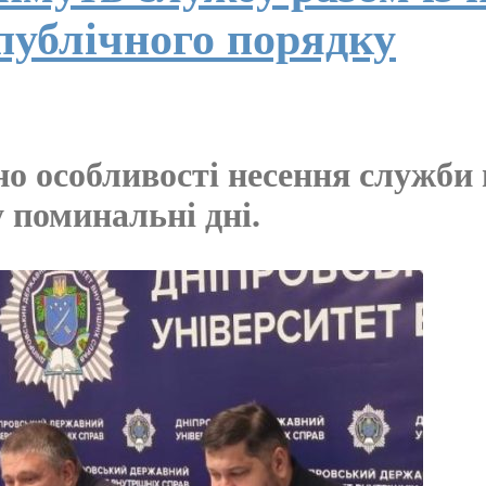
публічного порядку
о особливості несення служби п
 поминальні дні.