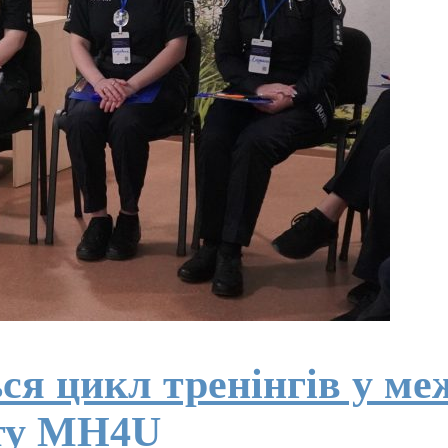
я цикл тренінгів у ме
ту MH4U