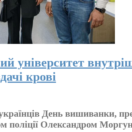
ий університет внутріш
здачі крові
 українців День вишиванки, п
ом поліції Олександром Моргун