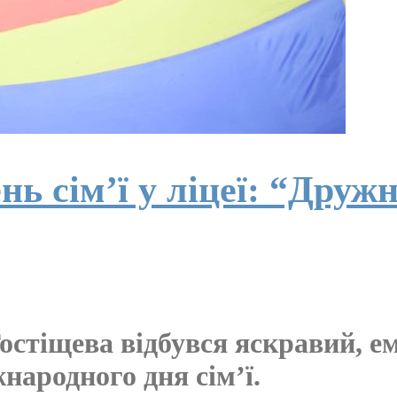
ь сім’ї у ліцеї: “Дружн
Гостіщева відбувся яскравий, е
ародного дня сім’ї.