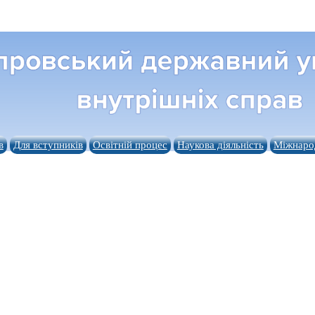
в
Для вступників
Освітній процес
Наукова діяльність
Міжнарод