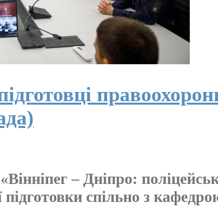
ідготовці правоохоронц
ада)
«Вінніпег – Дніпро: поліцейськ
 підготовки спільно з кафедро