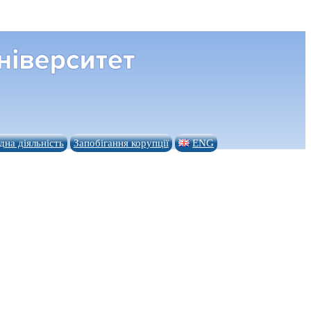
на діяльність
Запобігання корупції
ENG