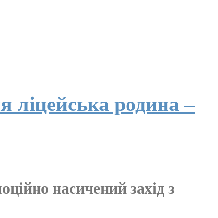
я ліцейська родина –
моційно насичений захід з