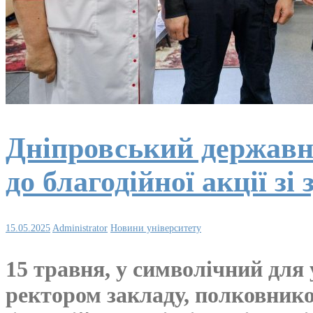
Дніпровський державн
до благодійної акції зі 
15.05.2025
Administrator
Новини університету
15 травня, у символічний для
ректором закладу, полковник