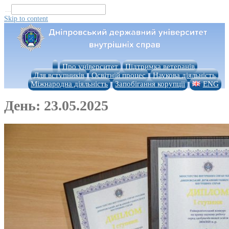
...
Skip to content
Про університет
Підтримка ветеранів
Для вступників
Освітній процес
Наукова діяльність
Міжнародна діяльність
Запобігання корупції
ENG
День:
23.05.2025