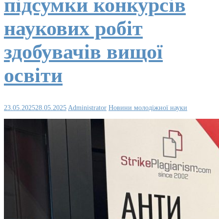
підсумки конкурсів
наукових робіт
здобувачів вищої
освіти
23.05.2025
28.05.2025
Administrator
Новини молодіжної науки