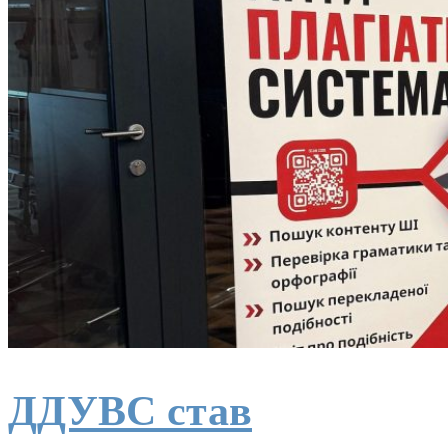
ДДУВС став