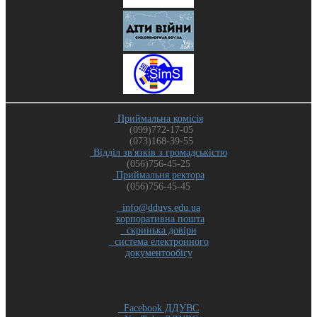
Приймальна комісія
(099)772-17-05
(073)168-39-55
Відділ зв'язків з громадськістю
(056)756-45-25
Приймальня ректора
(056)756-45-45
info@dduvs.edu.ua
корпоративна пошта
скринька довіри
система електронного
документообігу
Facebook ДДУВС