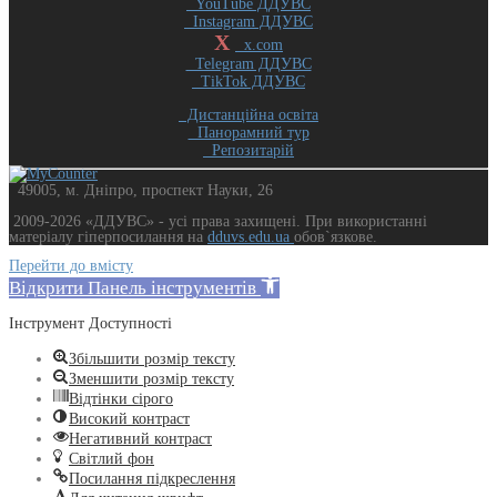
YouTube ДДУВС
Instagram ДДУВС
X
x.com
Telegram ДДУВС
TikTok ДДУВС
Дистанційна освіта
Панорамний тур
Репозитарій
49005, м. Дніпро, проспект Науки, 26
2009-2026 «ДДУВС» - усi права захищенi. При використанні
матеріалу гіперпосилання на
dduvs.edu.ua
обов`язкове.
Перейти до вмісту
Відкрити Панель інструментів
Інструмент Доступності
Збільшити розмір тексту
Зменшити розмір тексту
Відтінки сірого
Високий контраст
Негативний контраст
Світлий фон
Посилання підкреслення