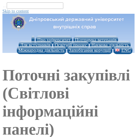
...
Skip to content
Про університет
Підтримка ветеранів
Для вступників
Освітній процес
Наукова діяльність
Міжнародна діяльність
Запобігання корупції
ENG
Поточні закупівлі
(Світлові
інформаційні
панелі)