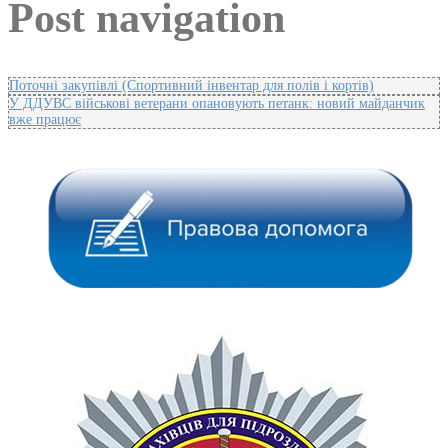
Post navigation
Поточні закупівлі (Спортивний інвентар для полів і кортів)
У ДДУВС військові ветерани опановують петанк: новий майданчик
вже працює