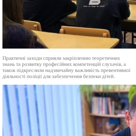
Практичні заходи сприяли закріпленню теоретичних
знань та розвитку професійних компетенцій слухачів, а
також підкреслили надзвичайну важливість превентивної
діяльності поліції для забезпечення безпеки дітей.