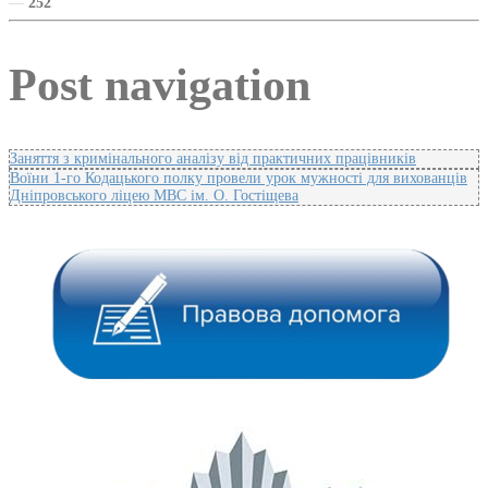
—
252
Post navigation
Заняття з кримінального аналізу від практичних працівників
Воїни 1-го Кодацького полку провели урок мужності для вихованців
Дніпровського ліцею МВС ім. О. Гостіщева