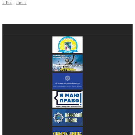
« Вер
Лис »