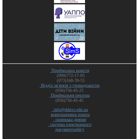
Приймальна комісія
(099)772-17-05
(073)168-39-55
Відділ зв'язків з громадськістю
(056)756-45-25
Приймальня ректора
(056)756-45-45
info@dduvs.edu.ua
корпоративна пошта
скринька довіри
система електронного
документообігу