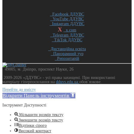
Facebook ДДУВС
YouTube ДДУВС
Instagram ДДУВС
X
x.com
Telegram ДДУВС
TikTok ДДУВС
Дистанційна освіта
Панорамний тур
Репозитарій
49005, м. Дніпро, проспект Науки, 26
2009-2026 «ДДУВС» - усi права захищенi. При використанні
матеріалу гіперпосилання на
dduvs.edu.ua
обов`язкове.
Перейти до вмісту
Відкрити Панель інструментів
Інструмент Доступності
Збільшити розмір тексту
Зменшити розмір тексту
Відтінки сірого
Високий контраст