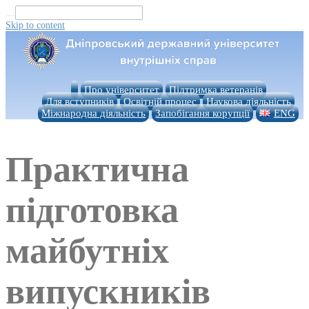
...
Skip to content
Про університет
Підтримка ветеранів
Для вступників
Освітній процес
Наукова діяльність
Міжнародна діяльність
Запобігання корупції
ENG
Практична
підготовка
майбутніх
випускників