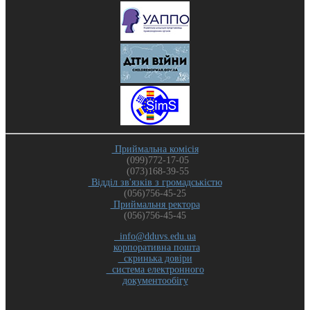
Приймальна комісія
(099)772-17-05
(073)168-39-55
Відділ зв'язків з громадськістю
(056)756-45-25
Приймальня ректора
(056)756-45-45
info@dduvs.edu.ua
корпоративна пошта
скринька довіри
система електронного
документообігу