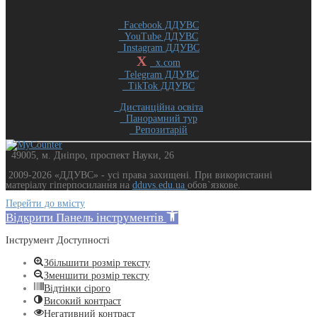
Facebook ДДУВС
YouTube ДДУВС
Instagram ДДУВС
X
x.com
Telegram ДДУВС
TikTok ДДУВС
Дистанційна освіта
Панорамний тур
Репозитарій
49005, м. Дніпро, проспект Науки, 26
2009-2026 «ДДУВС» - усi права захищенi. При використанні
матеріалу гіперпосилання на
dduvs.edu.ua
обов`язкове.
Перейти до вмісту
Відкрити Панель інструментів
Інструмент Доступності
Збільшити розмір тексту
Зменшити розмір тексту
Відтінки сірого
Високий контраст
Негативний контраст