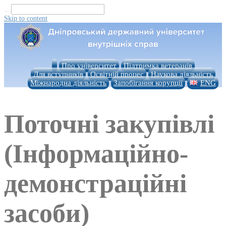
...
Skip to content
Про університет
Підтримка ветеранів
Для вступників
Освітній процес
Наукова діяльність
Міжнародна діяльність
Запобігання корупції
ENG
Поточні закупівлі
(Інформаційно-
демонстраційні
засоби)