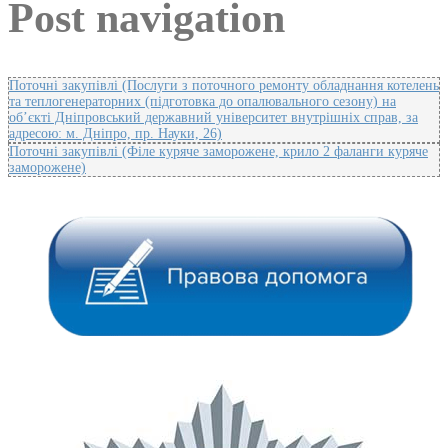
Post navigation
Поточні закупівлі (Послуги з поточного ремонту обладнання котелень
та теплогенераторних (підготовка до опалювального сезону) на
об’єкті Дніпровський державний університет внутрішніх справ, за
адресою: м. Дніпро, пр. Науки, 26)
Поточні закупівлі (Філе куряче заморожене, крило 2 фаланги куряче
заморожене)