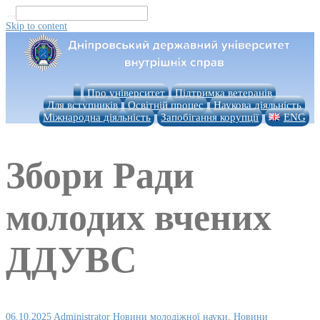
...
Skip to content
Про університет
Підтримка ветеранів
Для вступників
Освітній процес
Наукова діяльність
Міжнародна діяльність
Запобігання корупції
ENG
Збори Ради
молодих вчених
ДДУВС
06.10.2025
Administrator
Новини молодіжної науки
,
Новини