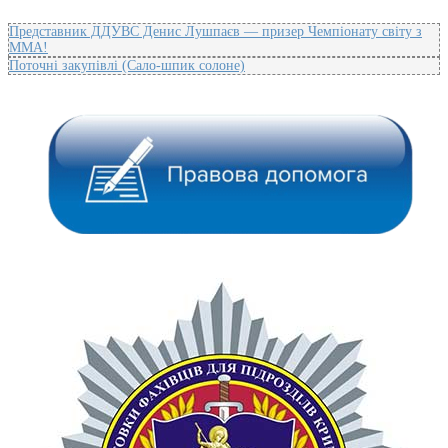
Представник ДДУВС Денис Лушпаєв — призер Чемпіонату світу з
ММА!
Поточні закупівлі (Сало-шпик солоне)