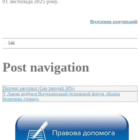
01 листопада 2025 року.
Відділення комунікацій
—
546
Post navigation
Поточні закупівлі (Сир твердий 50%)
У Львові відбувся Всеукраїнський безпековий форум «Країна
безпечних громад»