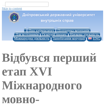
...
Skip to content
Про університет
Підтримка ветеранів
Для вступників
Освітній процес
Наукова діяльність
Міжнародна діяльність
Запобігання корупції
ENG
Відбувся перший
етап XVI
Міжнародного
мовно-