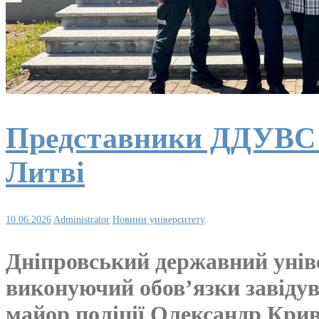
Представники ДДУВС в
Литві
10.06.2026
Administrator
Новини університету
Дніпровський державний унів
виконуючий обов’язки завідув
майор поліції Олександр Кри