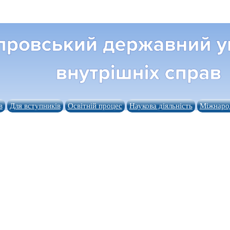
в
Для вступників
Освітній процес
Наукова діяльність
Міжнарод