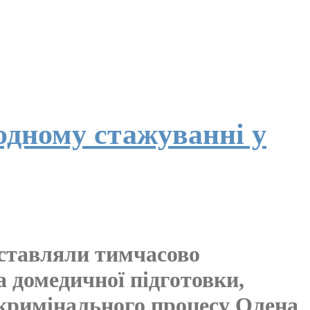
дному стажуванні у
дставляли тимчасово
 домедичної підготовки,
 кримінального процесу Олена