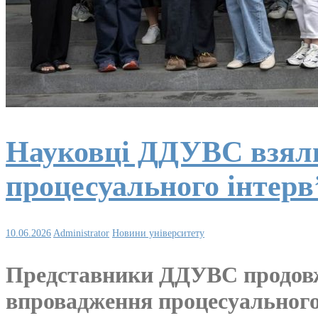
Науковці ДДУВС взяли 
процесуального інтерв
10.06.2026
Administrator
Новини університету
Представники ДДУВС продовж
впровадження процесуального 