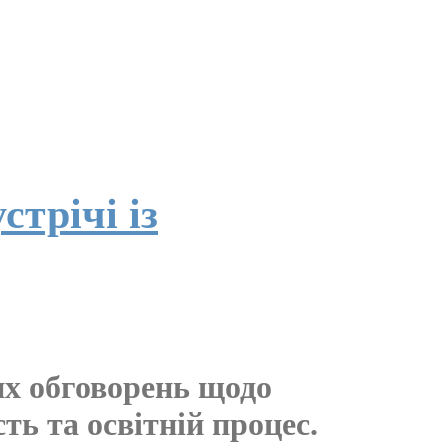
трічі із
х обговорень щодо
ь та освітній процес.