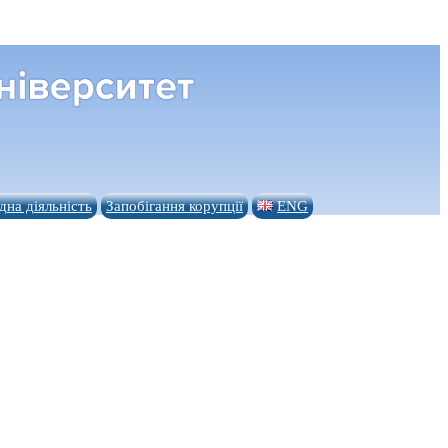
на діяльність
Запобігання корупції
ENG