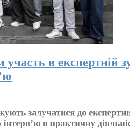
участь в експертній зус
’ю
ують залучатися до експертни
інтерв’ю в практичну діяльніст