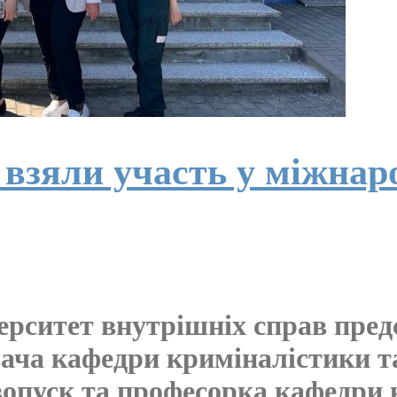
зяли участь у міжнаро
ерситет внутрішніх справ пре
ача кафедри криміналістики та
вопуск та професорка кафедри