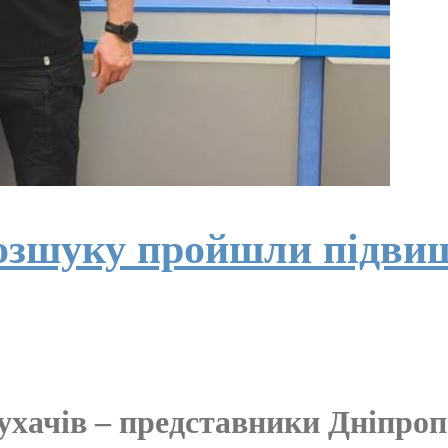
озшуку пройшли підвищ
ухачів – представники Дніпропе