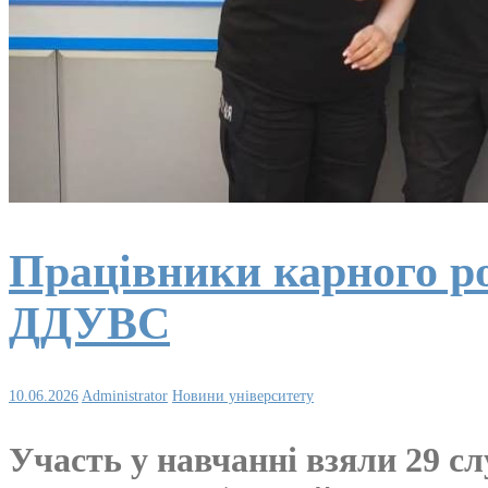
Працівники карного р
ДДУВС
10.06.2026
Administrator
Новини університету
Участь у навчанні взяли 29 сл