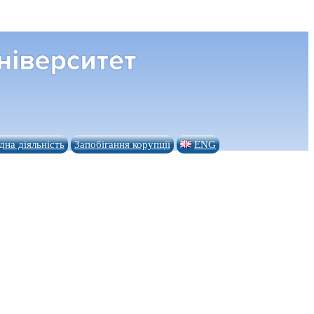
на діяльність
Запобігання корупції
ENG