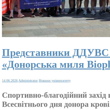
Представники ДДУВС д
«Донорська миля Biop
14.06.2026
Administrator
Новини університету
Спортивно-благодійний захід 
Всесвітнього дня донора крові