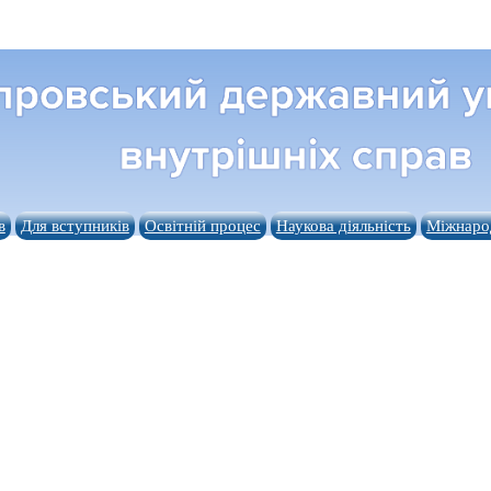
в
Для вступників
Освітній процес
Наукова діяльність
Міжнарод