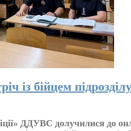
іч із бійцем підрозділ
ції» ДДУВС долучилися до онл