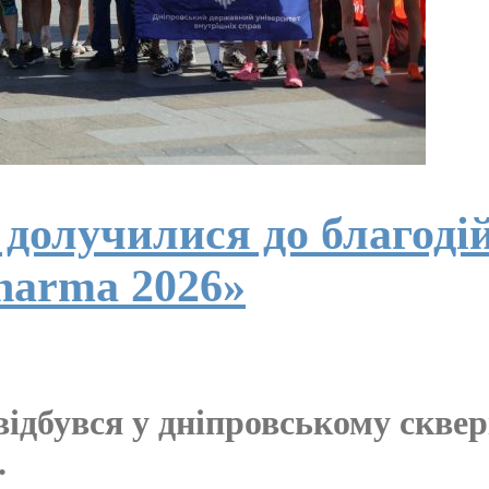
олучилися до благодій
harma 2026»
відбувся у дніпровському скве
.