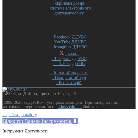
скринька довіри
система електронного
документообігу
Facebook ДДУВС
YouTube ДДУВС
Instagram ДДУВС
X
x.com
Telegram ДДУВС
TikTok ДДУВС
Дистанційна освіта
Панорамний тур
Репозитарій
49005, м. Дніпро, проспект Науки, 26
2009-2026 «ДДУВС» - усi права захищенi. При використанні
матеріалу гіперпосилання на
dduvs.edu.ua
обов`язкове.
Перейти до вмісту
Відкрити Панель інструментів
Інструмент Доступності