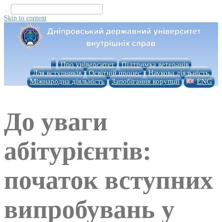
...
Skip to content
Про університет
Підтримка ветеранів
Для вступників
Освітній процес
Наукова діяльність
Міжнародна діяльність
Запобігання корупції
ENG
До уваги
абітурієнтів:
початок вступних
випробувань у