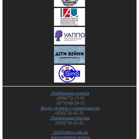
Приймальна комісія
(099)772-17-05
(073)168-39-55
Відділ зв'язків з громадськістю
(056)756-45-25
Приймальня ректора
(056)756-45-45
info@dduvs.edu.ua
корпоративна пошта