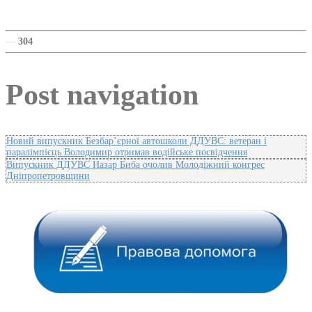
—
304
Post navigation
Новий випускник Безбар’єрної автошколи ДДУВС: ветеран і
паралімпієць Володимир отримав водійське посвідчення
Випускник ДДУВС Назар Биба очолив Молодіжний конгрес
Дніпропетровщини