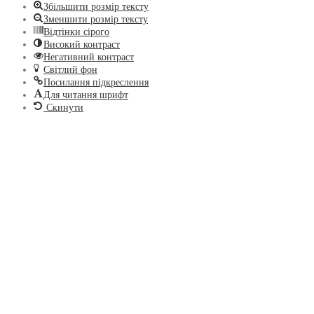
Збільшити розмір тексту
Зменшити розмір тексту
Відтінки сірого
Високий контраст
Негативний контраст
Світлий фон
Посилання підкреслення
Для читання шрифт
Скинути