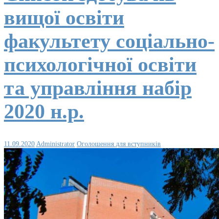
вищої освіти
факультету соціально-
психологічної освіти
та управління набір
2020 н.р.
11.09.2020
Administrator
Оголошення для вступників