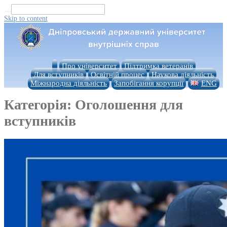
...
Skip to content
Про університет
Підтримка ветеранів
Для вступників
Освітній процес
Наукова діяльність
Міжнародна діяльність
Запобігання корупції
ENG
Категорія:
Оголошення для
вступників