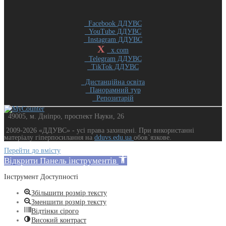
Facebook ДДУВС
YouTube ДДУВС
Instagram ДДУВС
X
x.com
Telegram ДДУВС
TikTok ДДУВС
Дистанційна освіта
Панорамний тур
Репозитарій
49005, м. Дніпро, проспект Науки, 26
2009-2026 «ДДУВС» - усi права захищенi. При використанні
матеріалу гіперпосилання на
dduvs.edu.ua
обов`язкове.
Перейти до вмісту
Відкрити Панель інструментів
Інструмент Доступності
Збільшити розмір тексту
Зменшити розмір тексту
Відтінки сірого
Високий контраст