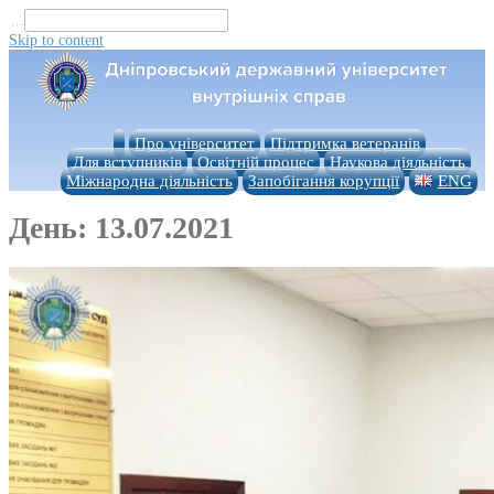
...
Skip to content
Про університет
Підтримка ветеранів
Для вступників
Освітній процес
Наукова діяльність
Міжнародна діяльність
Запобігання корупції
ENG
День:
13.07.2021