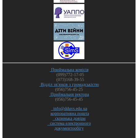
Приймальна комісія
(099)772-17-05
(073)168-39-55
Відділ зв'язків з громадськістю
(056)756-45-25
Приймальня ректора
(056)756-45-45
info@dduvs.edu.ua
корпоративна пошта
скринька довіри
система електронного
документообігу