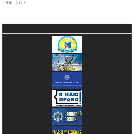
« Чер
Сер »