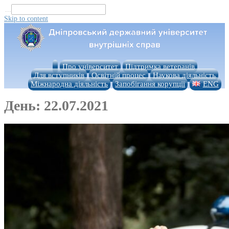
...
Skip to content
Про університет
Підтримка ветеранів
Для вступників
Освітній процес
Наукова діяльність
Міжнародна діяльність
Запобігання корупції
ENG
День:
22.07.2021