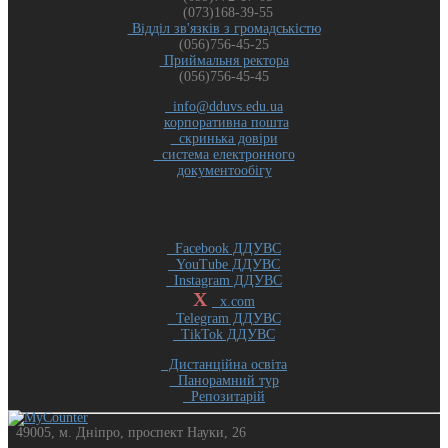
(073)168-39-55
Відділ зв'язків з громадськістю
(056)756-45-25
Приймальня ректора
(056)756-45-45
info@dduvs.edu.ua
корпоративна пошта
скринька довіри
система електронного
документообігу
Facebook ДДУВС
YouTube ДДУВС
Instagram ДДУВС
X
x.com
Telegram ДДУВС
TikTok ДДУВС
Дистанційна освіта
Панорамний тур
Репозитарій
49005, м. Дніпро, проспект Науки, 26