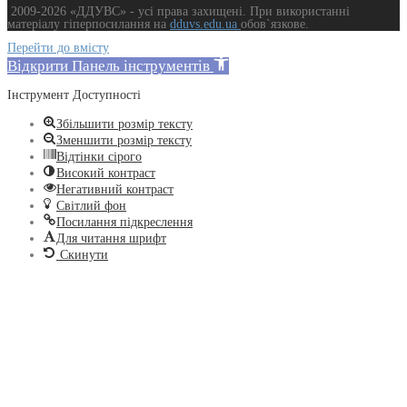
2009-2026 «ДДУВС» - усi права захищенi. При використанні
матеріалу гіперпосилання на
dduvs.edu.ua
обов`язкове.
Перейти до вмісту
Відкрити Панель інструментів
Інструмент Доступності
Збільшити розмір тексту
Зменшити розмір тексту
Відтінки сірого
Високий контраст
Негативний контраст
Світлий фон
Посилання підкреслення
Для читання шрифт
Скинути