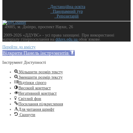
Дистанційна освіта
Панорамний тур
Репозитарій
49005, м. Дніпро, проспект Науки, 26
2009-2026 «ДДУВС» - усi права захищенi. При використанні
матеріалу гіперпосилання на
dduvs.edu.ua
обов`язкове.
Перейти до вмісту
Відкрити Панель інструментів
Інструмент Доступності
Збільшити розмір тексту
Зменшити розмір тексту
Відтінки сірого
Високий контраст
Негативний контраст
Світлий фон
Посилання підкреслення
Для читання шрифт
Скинути