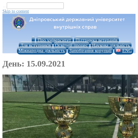
...
Skip to content
Про університет
Підтримка ветеранів
Для вступників
Освітній процес
Наукова діяльність
Міжнародна діяльність
Запобігання корупції
ENG
День:
15.09.2021