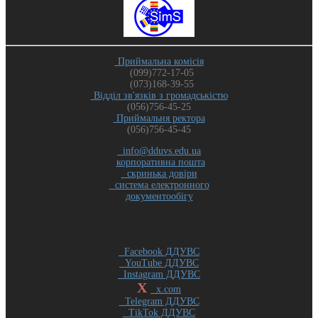
Приймальна комісія
(099)772-17-05
(073)168-39-55
Відділ зв'язків з громадськістю
(056)756-45-25
Приймальня ректора
(056)756-45-45
info@dduvs.edu.ua
корпоративна пошта
скринька довіри
система електронного
документообігу
Facebook ДДУВС
YouTube ДДУВС
Instagram ДДУВС
X
x.com
Telegram ДДУВС
TikTok ДДУВС