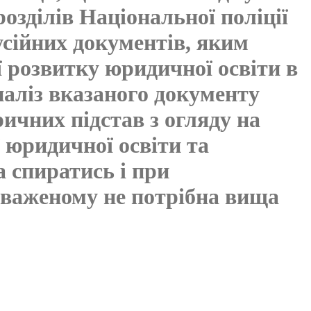
розділів Національної поліції
усійних документів, яким
ї розвитку юридичної освіти в
наліз вказаного документу
ичних підстав з огляду на
 юридичної освіти та
а спиратись і при
оваженому не потрібна вища