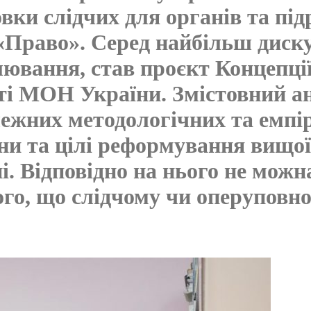
вки слідчих для органів та під
 «Право». Серед найбільш диск
лювання, став проєкт Концепці
ті МОН України. Змістовний а
лежних методологічних та емпір
и та цілі реформування вищої
і. Відповідно на нього не можн
ого, що слідчому чи оперуповн