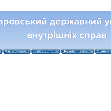
в
Для вступників
Освітній процес
Наукова діяльність
Міжнарод