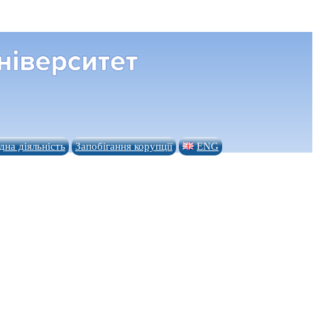
на діяльність
Запобігання корупції
ENG