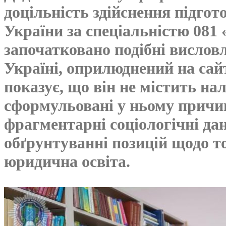
доцільність здійснення підгото
України за спеціальністю 081
започатковано подібні вислов
Україні, оприлюднений на сай
показує, що він не містить на
сформульовані у ньому причин
фрагментарні соціологічні дан
обґрунтуванні позицій щодо т
юридична освіта.