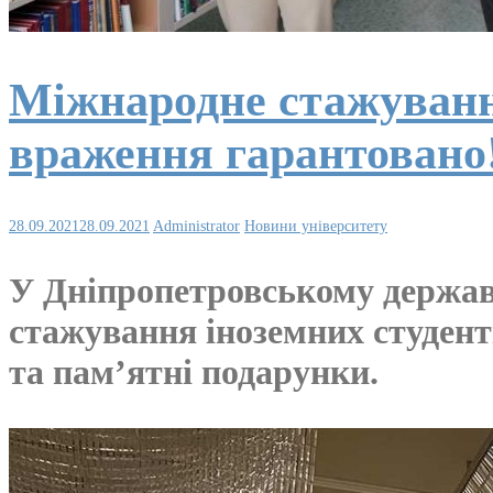
Міжнародне стажуванн
враження гарантовано
28.09.2021
28.09.2021
Administrator
Новини університету
У Дніпропетровському держав
стажування іноземних студент
та пам’ятні подарунки.