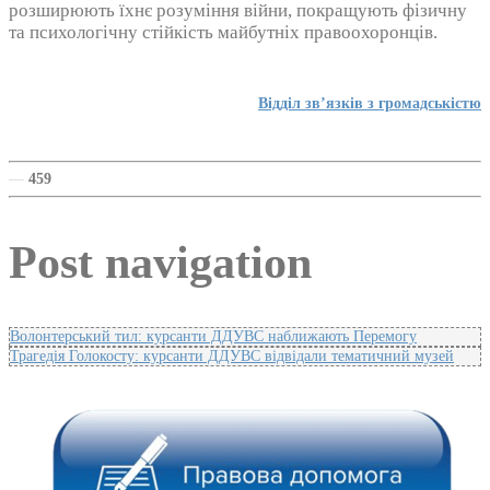
розширюють їхнє розуміння війни, покращують фізичну
та психологічну стійкість майбутніх правоохоронців.
Відділ зв’язків з громадськістю
—
459
Post navigation
Волонтерський тил: курсанти ДДУВС наближають Перемогу
Трагедія Голокосту: курсанти ДДУВС відвідали тематичний музей