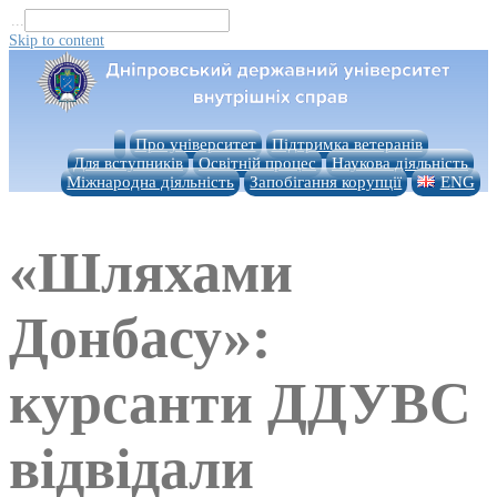
...
Skip to content
Про університет
Підтримка ветеранів
Для вступників
Освітній процес
Наукова діяльність
Міжнародна діяльність
Запобігання корупції
ENG
«Шляхами
Донбасу»:
курсанти ДДУВС
відвідали