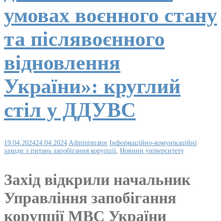
умовах воєнного стану
та післявоєнного
відновлення
України»: круглий
стіл у ДДУВС
19.04.2024
24.04.2024
Administrator
Інформаційно-комунікаційні
заходи з питань запобігання корупції
,
Новини університету
Захід відкрили начальник
Управління запобігання
корупції МВС України