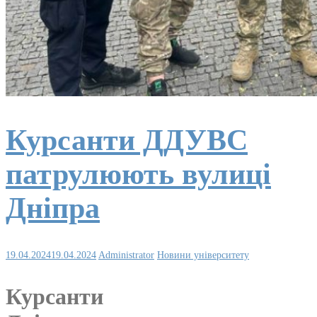
Курсанти ДДУВС
патрулюють вулиці
Дніпра
19.04.2024
19.04.2024
Administrator
Новини університету
Курсанти