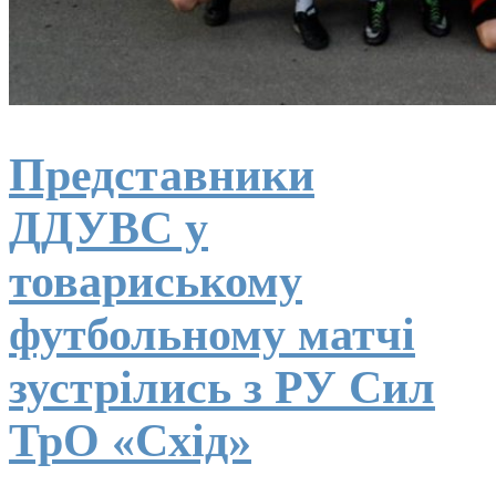
Представники
ДДУВС у
товариському
футбольному матчі
зустрілись з РУ Сил
ТрО «Схід»