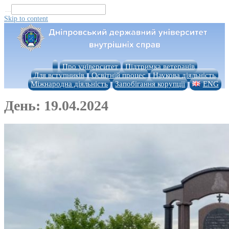
...
Skip to content
Про університет
Підтримка ветеранів
Для вступників
Освітній процес
Наукова діяльність
Міжнародна діяльність
Запобігання корупції
ENG
День:
19.04.2024