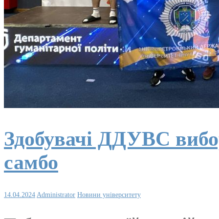
Здобувачі ДДУВС вибор
самбо
14.04.2024
Administrator
Новини університету