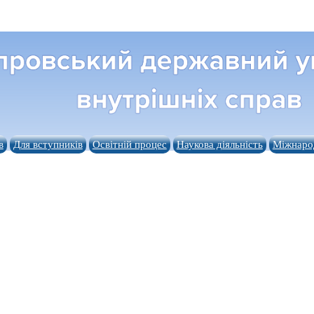
в
Для вступників
Освітній процес
Наукова діяльність
Міжнарод