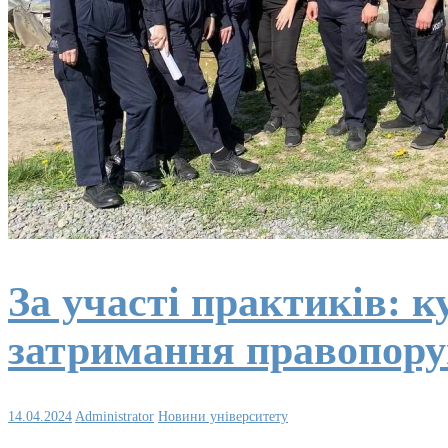
За участі практиків:
затримання правопор
14.04.2024
Administrator
Новини університету