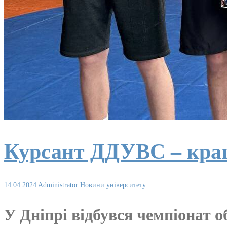
Курсант ДДУВС – кращ
14.04.2024
Administrator
Новини університету
У Дніпрі відбувся чемпіонат о