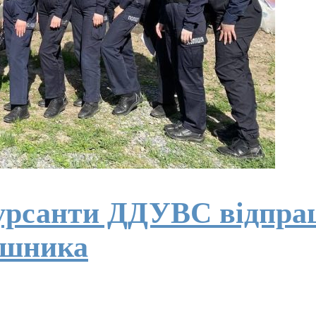
 курсанти ДДУВС відпр
ушника