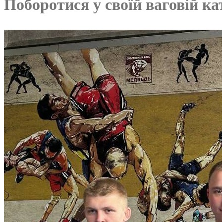
Поборотися у своїй ваговій кат