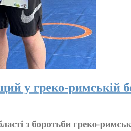
ий у греко-римській б
бласті з боротьби греко-римськ