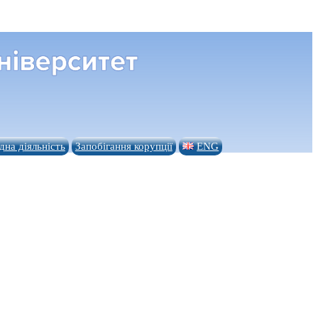
на діяльність
Запобігання корупції
ENG