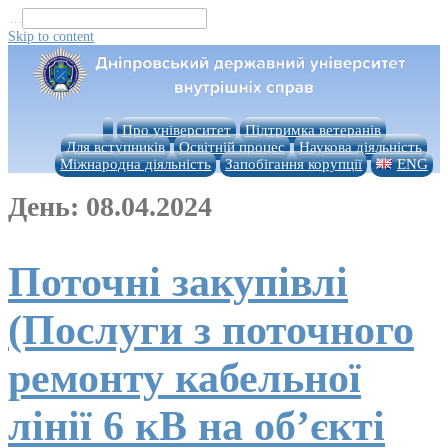
...
Skip to content
Про університет
Підтримка ветеранів
Для вступників
Освітній процес
Наукова діяльність
Міжнародна діяльність
Запобігання корупції
ENG
День:
08.04.2024
Поточні закупівлі
(Послуги з поточного
ремонту кабельної
лінії 6 кВ на об’єкті