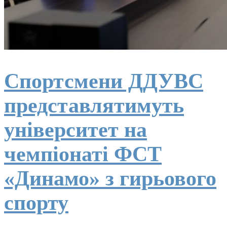
Спортсмени ДДУВС
представлятимуть
університет на
чемпіонаті ФСТ
«Динамо» з гирьового
спорту