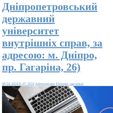
Дніпропетровський
державний
університет
внутрішніх справ, за
адресою: м. Дніпро,
пр. Гагаріна, 26)
08.04.2024
31.07.2024
Administrator
Поточні закупівлі