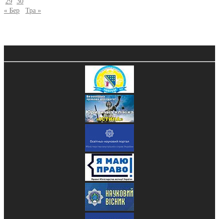
29
30
« Бер
Тра »