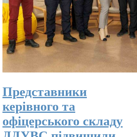
Представники
керівного та
офіцерського складу
ДДУВС підвищили