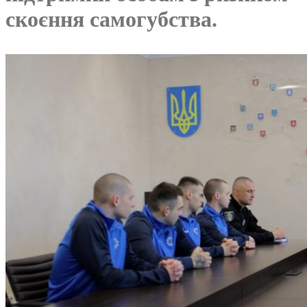
скоєння самогубства.