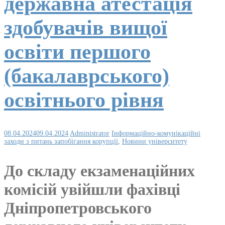
державна атестація
здобувачів вищої
освіти першого
(бакалаврського)
освітнього рівня
08.04.2024
09.04.2024
Administrator
Інформаційно-комунікаційні
заходи з питань запобігання корупції
,
Новини університету
До складу екзаменаційних
комісій увійшли фахівці
Дніпропетровського