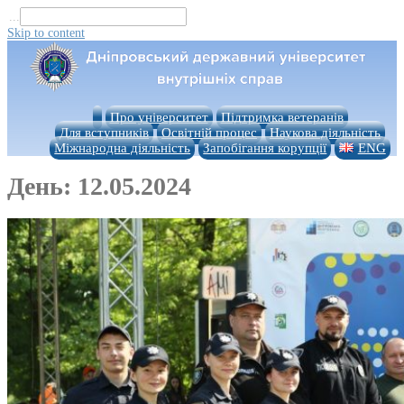
...
Skip to content
Про університет
Підтримка ветеранів
Для вступників
Освітній процес
Наукова діяльність
Міжнародна діяльність
Запобігання корупції
ENG
День:
12.05.2024