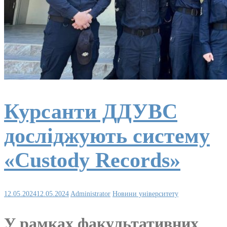
Курсанти ДДУВС
досліджують систему
«Custody Records»
12.05.2024
12.05.2024
Administrator
Новини університету
У рамках факультативних