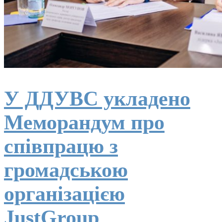
У ДДУВС укладено
Меморандум про
співпрацю з
громадською
організацією
JustGroup