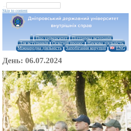
...
Skip to content
Про університет
Підтримка ветеранів
Для вступників
Освітній процес
Наукова діяльність
Міжнародна діяльність
Запобігання корупції
ENG
День:
06.07.2024