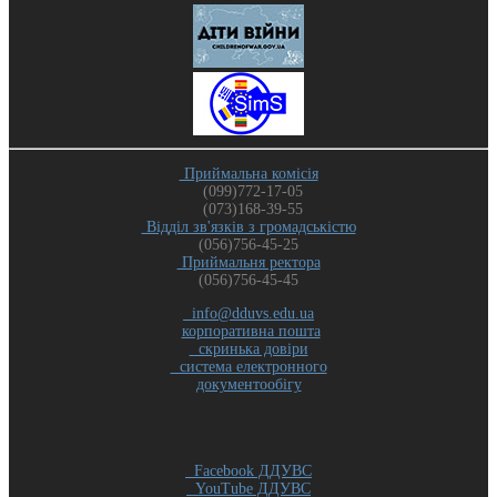
Приймальна комісія
(099)772-17-05
(073)168-39-55
Відділ зв'язків з громадськістю
(056)756-45-25
Приймальня ректора
(056)756-45-45
info@dduvs.edu.ua
корпоративна пошта
скринька довіри
система електронного
документообігу
Facebook ДДУВС
YouTube ДДУВС