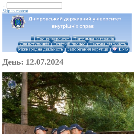
...
Skip to content
Про університет
Підтримка ветеранів
Для вступників
Освітній процес
Наукова діяльність
Міжнародна діяльність
Запобігання корупції
ENG
День:
12.07.2024