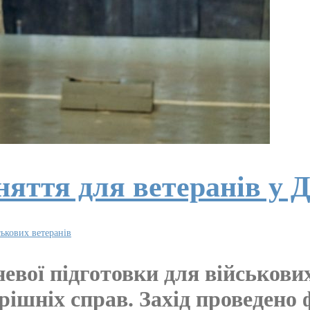
аняття для ветеранів 
ськових ветеранів
евої підготовки для військови
рішніх справ. Захід проведено