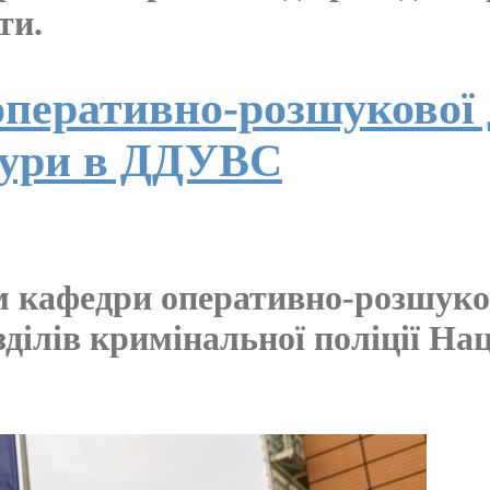
ти.
перативно-розшукової 
атури в ДДУВС
м кафедри оперативно-розшуко
зділів кримінальної поліції Нац