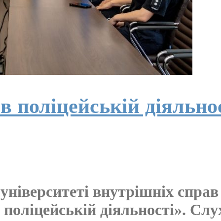
поліцейській діяльнос
ніверситеті внутрішніх справ 
оліцейській діяльності». Слух