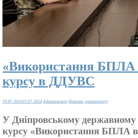
«Використання БПЛА в 
курсу в ДДУВС
19.07.2024
19.07.2024
Administrator
Новини університету
У Дніпровському державному у
курсу «Використання БПЛА в п