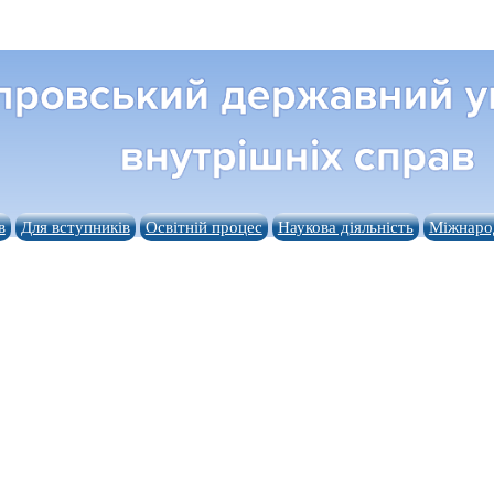
в
Для вступників
Освітній процес
Наукова діяльність
Міжнарод