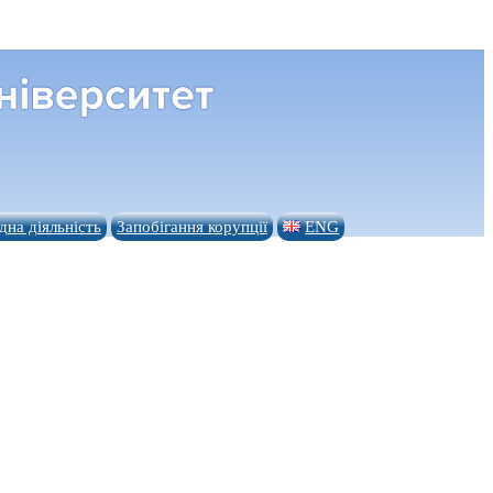
на діяльність
Запобігання корупції
ENG