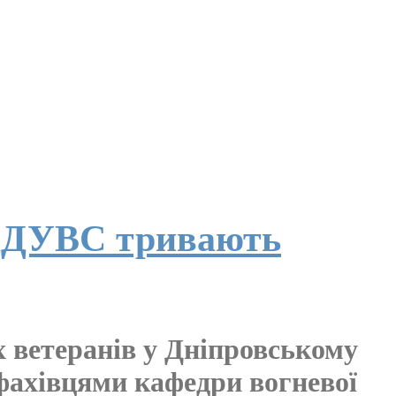
у ДДУВС тривають
х ветеранів у Дніпровському
 фахівцями кафедри вогневої