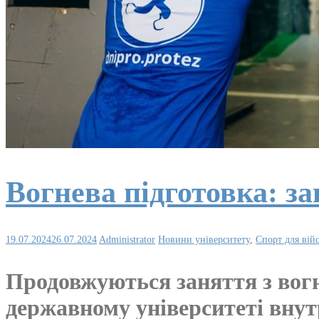
Вогнева підготовка: з
19.07.2024
26.07.2024
Administrator
Новини університету
,
Спорт для вій
Продовжуються заняття з вогн
державному університеті внут