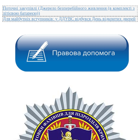
Поточні закупівлі (Джерело безперебійного живлення (в комплекті з
літієвою батареєю))
Для майбутніх вступників: у ДДУВС відбувся День відкритих дверей