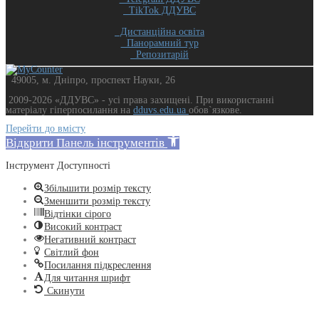
TikTok ДДУВС
Дистанційна освіта
Панорамний тур
Репозитарій
49005, м. Дніпро, проспект Науки, 26
2009-2026 «ДДУВС» - усi права захищенi. При використанні
матеріалу гіперпосилання на
dduvs.edu.ua
обов`язкове.
Перейти до вмісту
Відкрити Панель інструментів
Інструмент Доступності
Збільшити розмір тексту
Зменшити розмір тексту
Відтінки сірого
Високий контраст
Негативний контраст
Світлий фон
Посилання підкреслення
Для читання шрифт
Скинути