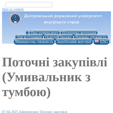
...
Skip to content
Про університет
Підтримка ветеранів
Для вступників
Освітній процес
Наукова діяльність
Міжнародна діяльність
Запобігання корупції
ENG
Поточні закупівлі
(Умивальник з
тумбою)
07.04.2025
Administrator
Поточні закупівлі