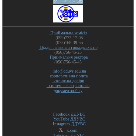
Приймальна комісія
(099)772-17-05
(073)168-39-55
Відділ зв'язків з громадськістю
(056)756-45-25
Приймальня ректора
(056)756-45-45
info@dduvs.edu.ua
корпоративна пошта
скринька довіри
система електронного
документообігу
Facebook ДДУВС
YouTube ДДУВС
Instagram ДДУВС
X
x.com
Telegram ДДУВС