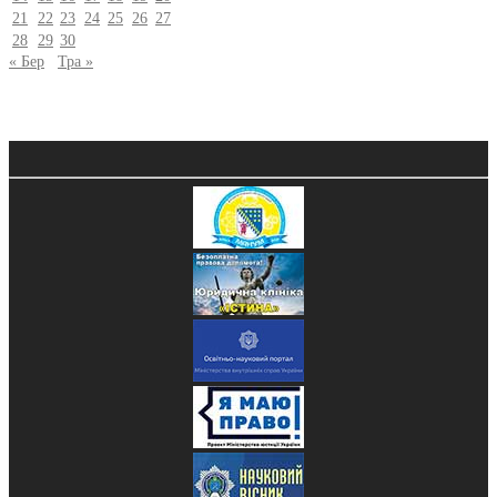
21
22
23
24
25
26
27
28
29
30
« Бер
Тра »