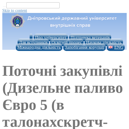
...
Skip to content
Про університет
Підтримка ветеранів
Для вступників
Освітній процес
Наукова діяльність
Міжнародна діяльність
Запобігання корупції
ENG
Поточні закупівлі
(Дизельне паливо
Євро 5 (в
талонахскретч-