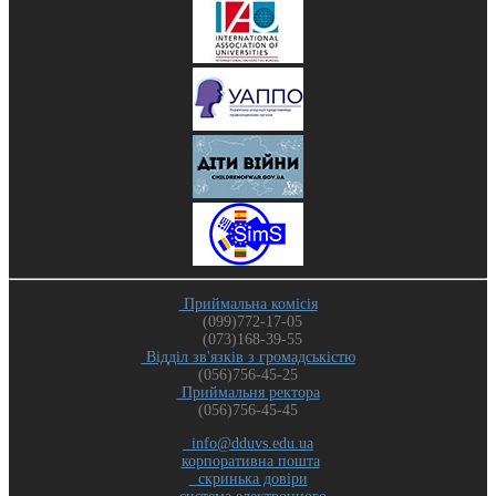
Приймальна комісія
(099)772-17-05
(073)168-39-55
Відділ зв'язків з громадськістю
(056)756-45-25
Приймальня ректора
(056)756-45-45
info@dduvs.edu.ua
корпоративна пошта
скринька довіри