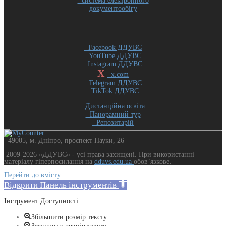
система електронного
документообігу
Facebook ДДУВС
YouTube ДДУВС
Instagram ДДУВС
X
x.com
Telegram ДДУВС
TikTok ДДУВС
Дистанційна освіта
Панорамний тур
Репозитарій
49005, м. Дніпро, проспект Науки, 26
2009-2026 «ДДУВС» - усi права захищенi. При використанні
матеріалу гіперпосилання на
dduvs.edu.ua
обов`язкове.
Перейти до вмісту
Відкрити Панель інструментів
Інструмент Доступності
Збільшити розмір тексту