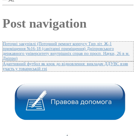
—
342
Post navigation
Поточні закупівлі (Поточний ремонт корпусу Тир літ. Ж-1
приміщення №16-18 (санітарні приміщення) Дніпровського
державного університету внутрішніх справ по просп. Науки, 26 в м.
Дніпро)
Адаптивний футбол як крок до відновлення: викладач ДДУВС взяв
участь у товариській грі