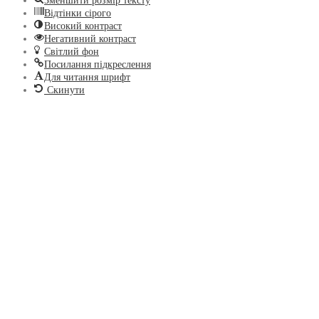
Зменшити розмір тексту
Відтінки сірого
Високий контраст
Негативний контраст
Світлий фон
Посилання підкреслення
Для читання шрифт
Скинути