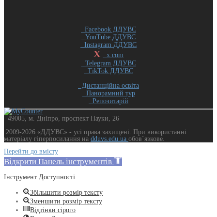
Facebook ДДУВС
YouTube ДДУВС
Instagram ДДУВС
X
x.com
Telegram ДДУВС
TikTok ДДУВС
Дистанційна освіта
Панорамний тур
Репозитарій
49005, м. Дніпро, проспект Науки, 26
2009-2026 «ДДУВС» - усi права захищенi. При використанні
матеріалу гіперпосилання на
dduvs.edu.ua
обов`язкове.
Перейти до вмісту
Відкрити Панель інструментів
Інструмент Доступності
Збільшити розмір тексту
Зменшити розмір тексту
Відтінки сірого