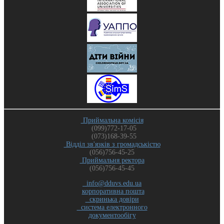
Приймальна комісія
(099)772-17-05
(073)168-39-55
Відділ зв'язків з громадськістю
(056)756-45-25
Приймальня ректора
(056)756-45-45
info@dduvs.edu.ua
корпоративна пошта
скринька довіри
система електронного
документообігу