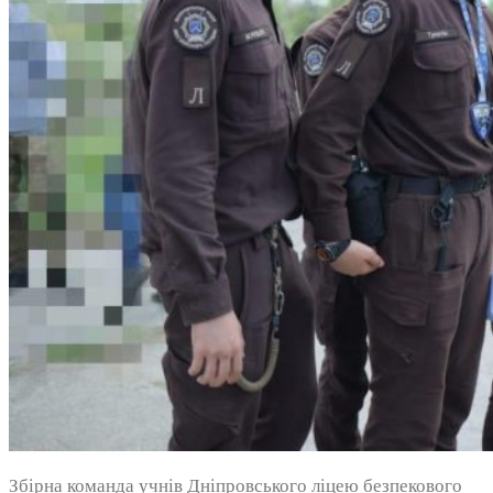
Збірна команда учнів Дніпровського ліцею безпекового