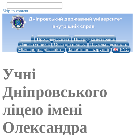
...
Skip to content
Про університет
Підтримка ветеранів
Для вступників
Освітній процес
Наукова діяльність
Міжнародна діяльність
Запобігання корупції
ENG
Учні
Дніпровського
ліцею імені
Олександра