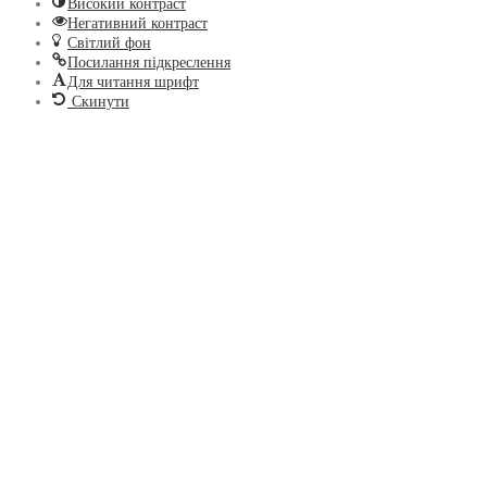
Високий контраст
Негативний контраст
Світлий фон
Посилання підкреслення
Для читання шрифт
Скинути