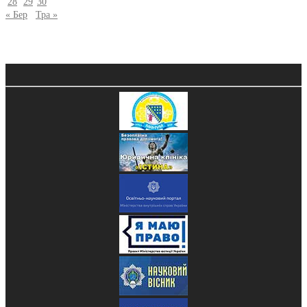
28
29
30
« Бер
Тра »