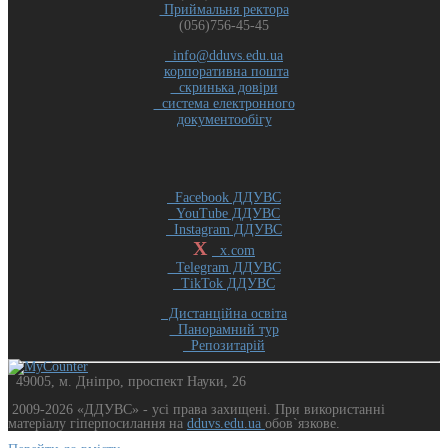
Приймальня ректора
(056)756-45-45
info@dduvs.edu.ua
корпоративна пошта
скринька довіри
система електронного
документообігу
Facebook ДДУВС
YouTube ДДУВС
Instagram ДДУВС
X
x.com
Telegram ДДУВС
TikTok ДДУВС
Дистанційна освіта
Панорамний тур
Репозитарій
49005, м. Дніпро, проспект Науки, 26
2009-2026 «ДДУВС» - усi права захищенi. При використанні
матеріалу гіперпосилання на
dduvs.edu.ua
обов`язкове.