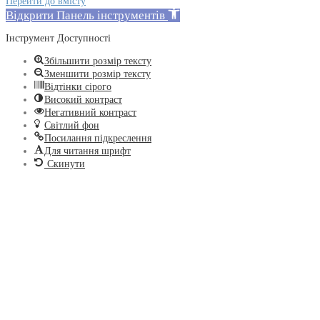
Перейти до вмісту
Відкрити Панель інструментів
Інструмент Доступності
Збільшити розмір тексту
Зменшити розмір тексту
Відтінки сірого
Високий контраст
Негативний контраст
Світлий фон
Посилання підкреслення
Для читання шрифт
Скинути