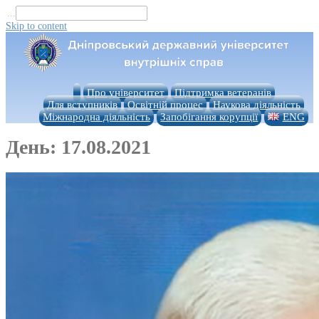
...
Skip to content
Про університет
Підтримка ветеранів
Для вступників
Освітній процес
Наукова діяльність
Міжнародна діяльність
Запобігання корупції
ENG
День:
17.08.2021