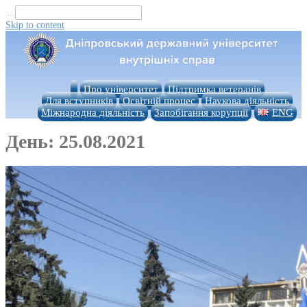
...
Skip to content
Про університет
Підтримка ветеранів
Для вступників
Освітній процес
Наукова діяльність
Міжнародна діяльність
Запобігання корупції
ENG
День:
25.08.2021