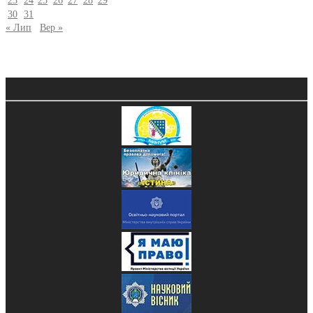
23
24
25
26
27
28
29
30
31
« Лип
Вер »