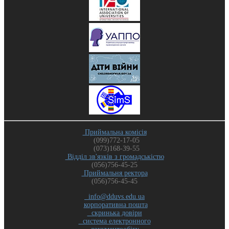
Приймальна комісія
(099)772-17-05
(073)168-39-55
Відділ зв'язків з громадськістю
(056)756-45-25
Приймальня ректора
(056)756-45-45
info@dduvs.edu.ua
корпоративна пошта
скринька довіри
система електронного