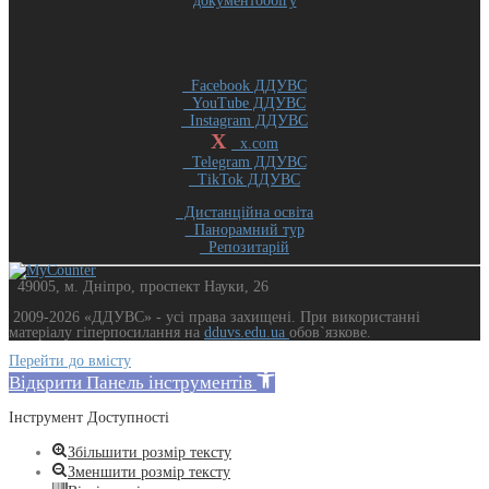
документообігу
Facebook ДДУВС
YouTube ДДУВС
Instagram ДДУВС
X
x.com
Telegram ДДУВС
TikTok ДДУВС
Дистанційна освіта
Панорамний тур
Репозитарій
49005, м. Дніпро, проспект Науки, 26
2009-2026 «ДДУВС» - усi права захищенi. При використанні
матеріалу гіперпосилання на
dduvs.edu.ua
обов`язкове.
Перейти до вмісту
Відкрити Панель інструментів
Інструмент Доступності
Збільшити розмір тексту
Зменшити розмір тексту