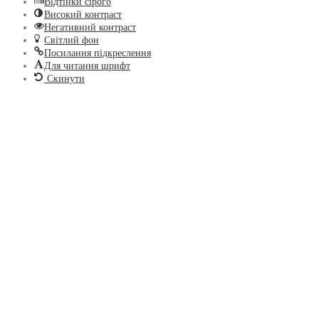
Відтінки сірого
Високий контраст
Негативний контраст
Світлий фон
Посилання підкреслення
Для читання шрифт
Скинути