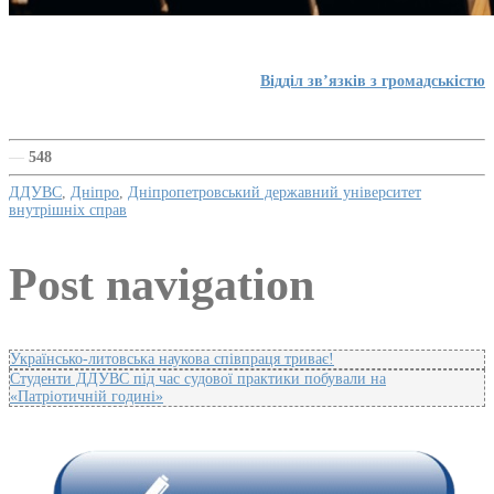
Відділ зв’язків з громадськістю
—
548
ДДУВС
,
Дніпро
,
Дніпропетровський державний університет
внутрішніх справ
Post navigation
Українсько-литовська наукова співпраця триває!
Студенти ДДУВС під час судової практики побували на
«Патріотичній годині»