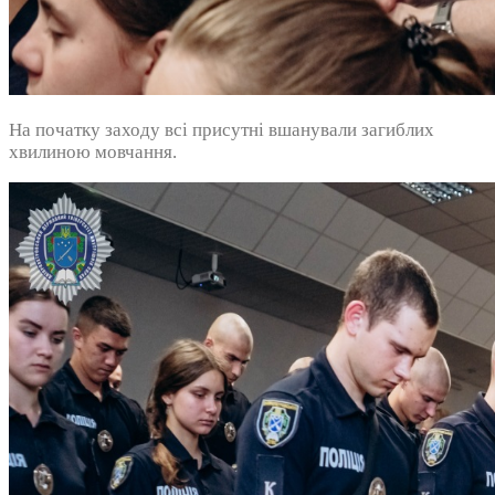
На початку заходу всі присутні вшанували загиблих
хвилиною мовчання.