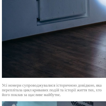
Усі номери супроводжувалися історичною довідкою, яка
переплітала цикл кривавих подій та історії життя тих, хто
його поклав за щасливе майбутнє.