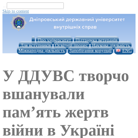
...
Skip to content
Про університет
Підтримка ветеранів
Для вступників
Освітній процес
Наукова діяльність
Міжнародна діяльність
Запобігання корупції
ENG
У ДДУВС творчо
вшанували
пам’ять жертв
війни в Україні