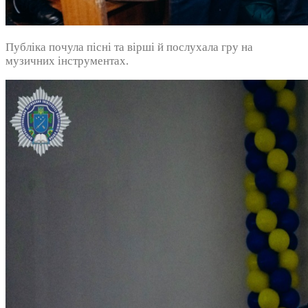
Публіка почула пісні та вірші й послухала гру на
музичних інструментах.