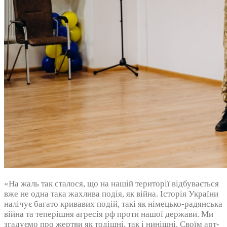
«На жаль так сталося, що на нашій території відбувається
вже не одна така жахлива подія, як війна. Історія України
налічує багато кривавих подій, такі як німецько-радянська
війна та теперішня агресія рф проти нашої держави. Ми
згадуємо про жертви як тодішні, так і нинішні. Своїм арт-