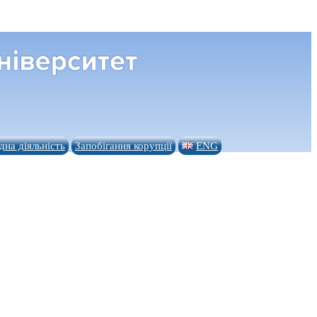
на діяльність
Запобігання корупції
ENG