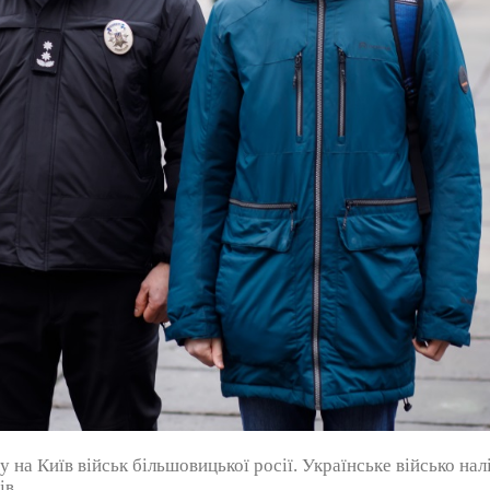
у на Київ військ більшовицької росії. Українське військо на
ів.