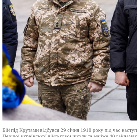
Бій під Крутами відбувся 29 січня 1918 року під час наступ
Першої української військової школи та майже 40 гайдамак