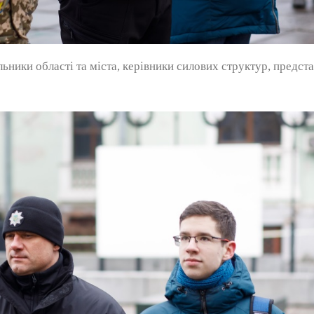
льники області та міста, керівники силових структур, предст