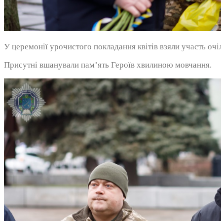
У церемонії урочистого покладання квітів взяли участь очі
Присутні вшанували пам’ять Героїв хвилиною мовчання.