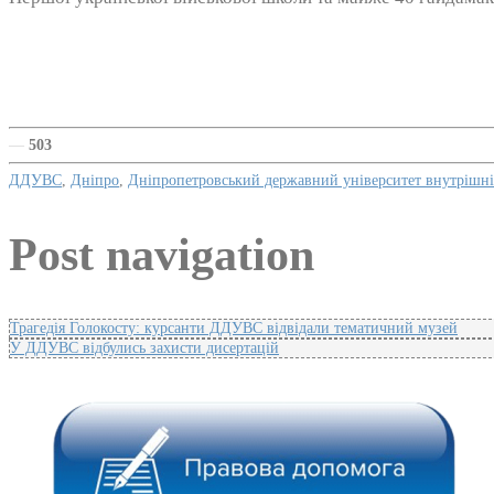
—
503
ДДУВС
,
Дніпро
,
Дніпропетровський державний університет внутрішні
Post navigation
Трагедія Голокосту: курсанти ДДУВС відвідали тематичний музей
У ДДУВС відбулись захисти дисертацій