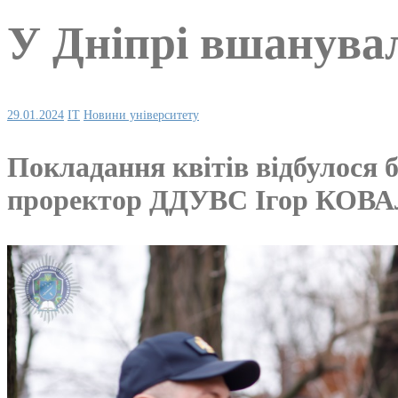
У Дніпрі вшанувал
29.01.2024
IT
Новини університету
Покладання квітів відбулося 
проректор ДДУВС Ігор КОВ