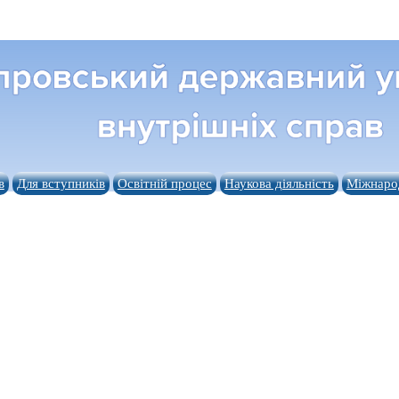
в
Для вступників
Освітній процес
Наукова діяльність
Міжнарод