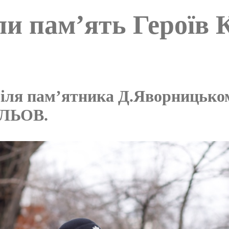
и пам’ять Героїв 
біля пам’ятника Д.Яворницькому
АЛЬОВ.