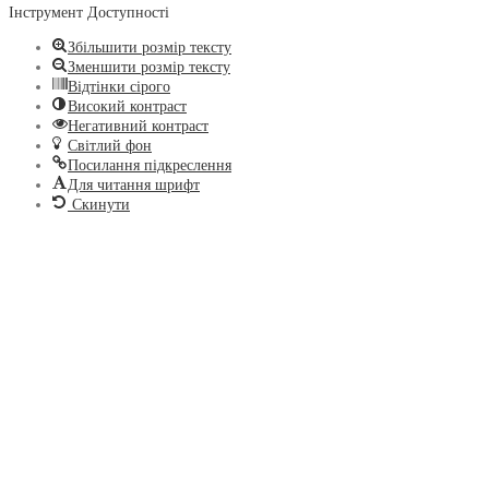
Інструмент Доступності
Збільшити розмір тексту
Зменшити розмір тексту
Відтінки сірого
Високий контраст
Негативний контраст
Світлий фон
Посилання підкреслення
Для читання шрифт
Скинути