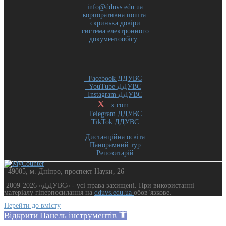
info@dduvs.edu.ua
корпоративна пошта
скринька довіри
система електронного
документообігу
Facebook ДДУВС
YouTube ДДУВС
Instagram ДДУВС
X
x.com
Telegram ДДУВС
TikTok ДДУВС
Дистанційна освіта
Панорамний тур
Репозитарій
49005, м. Дніпро, проспект Науки, 26
2009-2026 «ДДУВС» - усi права захищенi. При використанні
матеріалу гіперпосилання на
dduvs.edu.ua
обов`язкове.
Перейти до вмісту
Відкрити Панель інструментів