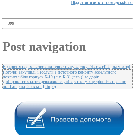
Відділ зв’язків з громадськістю
—
399
Post navigation
Відкриття подачі заявок на туристичну картку DiscoverEU для молоді
Поточні закупівлі (Послуги з поточного ремонту асфальтного
покриття біля корпусу №10 (літ. К-3) (плац) та доріг
Дніпропетровського державного університету внутрішніх справ по
пр. Гагаріна, 26 в м. Дніпро)