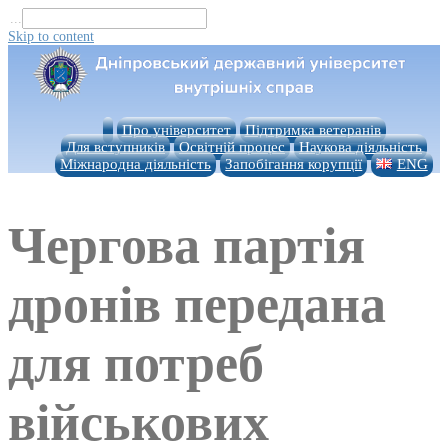
...
Skip to content
Про університет
Підтримка ветеранів
Для вступників
Освітній процес
Наукова діяльність
Міжнародна діяльність
Запобігання корупції
ENG
Чергова партія
дронів передана
для потреб
військових