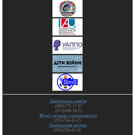
Приймальна комісія
(099)772-17-05
(073)168-39-55
Відділ зв'язків з громадськістю
(056)756-45-25
Приймальня ректора
(056)756-45-45