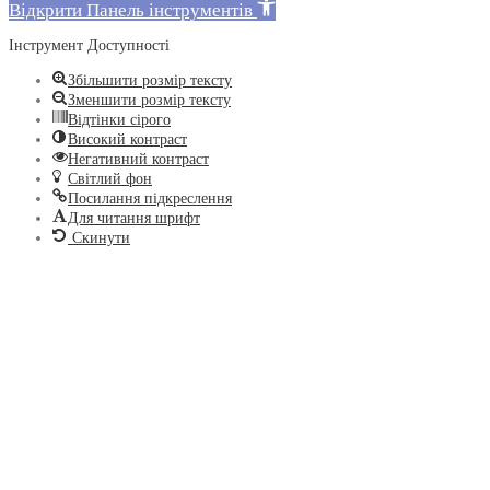
Відкрити Панель інструментів
Інструмент Доступності
Збільшити розмір тексту
Зменшити розмір тексту
Відтінки сірого
Високий контраст
Негативний контраст
Світлий фон
Посилання підкреслення
Для читання шрифт
Скинути