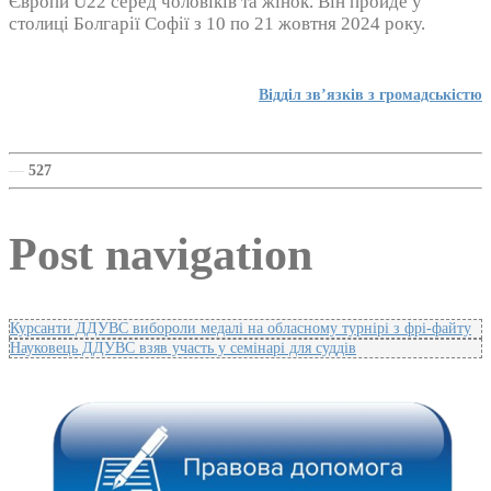
Європи U22 серед чоловіків та жінок. Він пройде у
столиці Болгарії Софії з 10 по 21 жовтня 2024 року.
Відділ зв’язків з громадськістю
—
527
Post navigation
Курсанти ДДУВС вибороли медалі на обласному турнірі з фрі-файту
Науковець ДДУВС взяв участь у семінарі для суддів