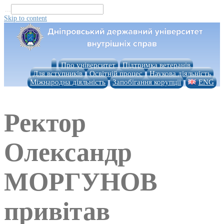
...
Skip to content
Про університет
Підтримка ветеранів
Для вступників
Освітній процес
Наукова діяльність
Міжнародна діяльність
Запобігання корупції
ENG
Ректор
Олександр
МОРГУНОВ
привітав