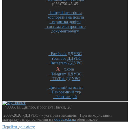
(056)756-45-45
info@dduvs.edu.ua
корпоративна пошта
скринька довіри
система електронного
документообігу
Facebook ДДУВС
YouTube ДДУВС
Instagram ДДУВС
X
x.com
Telegram ДДУВС
TikTok ДДУВС
Дистанційна освіта
Панорамний тур
Репозитарій
49005, м. Дніпро, проспект Науки, 26
2009-2026 «ДДУВС» - усi права захищенi. При використанні
матеріалу гіперпосилання на
dduvs.edu.ua
обов`язкове.
Перейти до вмісту