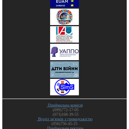
Приймальна комісія
(099)772-17-05
(073)168-39-55
Відділ зв'язків з громадськістю
(056)756-45-25
Приймальня ректора