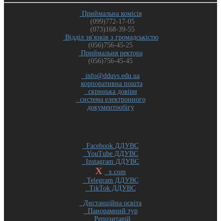
Приймальна комісія
(099)772-17-05
(073)168-39-55
Відділ зв'язків з громадськістю
(056)756-45-25
Приймальня ректора
(056)756-45-45
info@dduvs.edu.ua
корпоративна пошта
скринька довіри
система електронного
документообігу
Facebook ДДУВС
YouTube ДДУВС
Instagram ДДУВС
X
x.com
Telegram ДДУВС
TikTok ДДУВС
Дистанційна освіта
Панорамний тур
Репозитарій