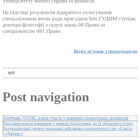
Університету митної справи та фінансів.
На підставі результатів відкритого голосування
спеціалізована вчена рада присудила Інзі ГУДИМ ступінь
доктора філософії з галузі знань 08 Право за
спеціальністю 081 Право.
Відділ зв’язків з громадськістю
—
669
Post navigation
Здобувачі ДДУВС взяли участь у навчанні громадських активістів
Продовжуються навчання у рамках підготовки до ІІ обласного етапу
Всеукраїнської дитячо-юнацької військово-патріотичної гри «Сокіл»
(«Джура»)