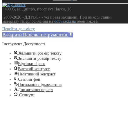
49005, м. Дніпро, проспект Науки, 26
2009-2026 «ДДУВС» - усi права захищенi. При використанні
матеріалу гіперпосилання на
dduvs.edu.ua
обов`язкове.
Перейти до вмісту
Відкрити Панель інструментів
Інструмент Доступності
Збільшити розмір тексту
Зменшити розмір тексту
Відтінки сірого
Високий контраст
Негативний контраст
Світлий фон
Посилання підкреслення
Для читання шрифт
Скинути