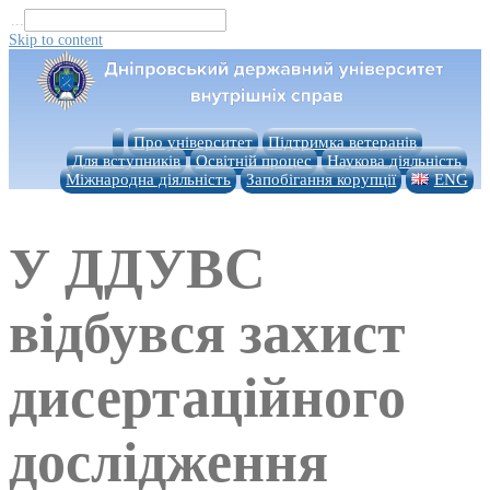
...
Skip to content
Про університет
Підтримка ветеранів
Для вступників
Освітній процес
Наукова діяльність
Міжнародна діяльність
Запобігання корупції
ENG
У ДДУВС
відбувся захист
дисертаційного
дослідження