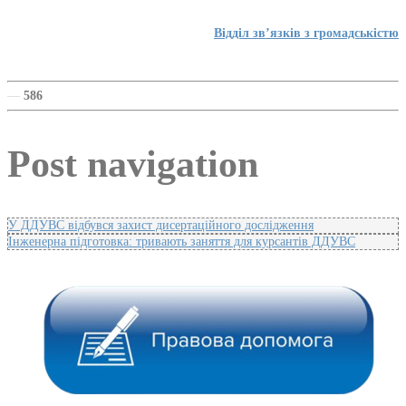
Відділ зв’язків з громадськістю
—
586
Post navigation
У ДДУВС відбувся захист дисертаційного дослідження
Інженерна підготовка: тривають заняття для курсантів ДДУВС