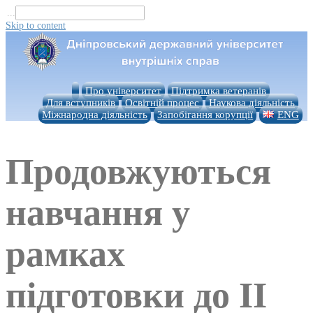
...
Skip to content
Про університет
Підтримка ветеранів
Для вступників
Освітній процес
Наукова діяльність
Міжнародна діяльність
Запобігання корупції
ENG
Продовжуються
навчання у
рамках
підготовки до ІІ