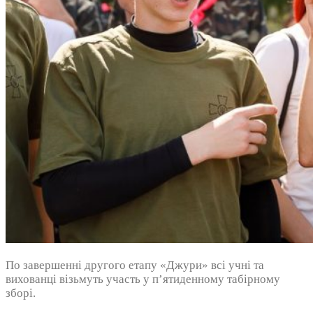
По завершенні другого етапу «Джури» всі учні та
вихованці візьмуть участь у п’ятиденному табірному
зборі.