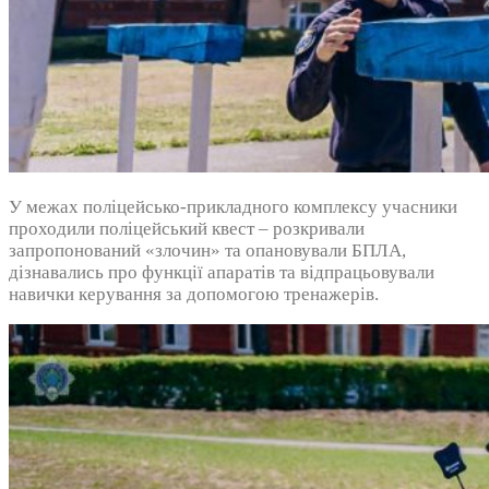
У межах поліцейсько-прикладного комплексу учасники
проходили поліцейський квест – розкривали
запропонований «злочин» та опановували БПЛА,
дізнавались про функції апаратів та відпрацьовували
навички керування за допомогою тренажерів.