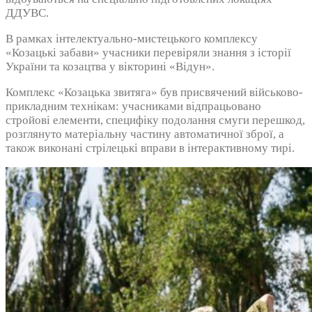
ДДУВС.
В рамках інтелектуально-мистецького комплексу
«Козацькі забави» учасники перевіряли знання з історії
України та козацтва у вікторині «Відун».
Комплекс «Козацька звитяга» був присвячений військово-
прикладним технікам: учасниками відпрацьовано
стройові елементи, специфіку подолання смуги перешкод,
розглянуто матеріальну частину автоматичної зброї, а
також виконані стрілецькі вправи в інтерактивному тирі.