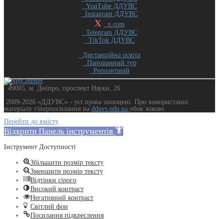
YouTube ДДУВС
Instagram ДДУВС
X
x.com
Telegram ДДУВС
TikTok ДДУВС
Дистанційна освіта
Панорамний тур
Репозитарій
49005, м. Дніпро, проспект Науки, 26
2009-2026 «ДДУВС» - усi права захищенi. При використанні
матеріалу гіперпосилання на
dduvs.edu.ua
обов`язкове.
Перейти до вмісту
Відкрити Панель інструментів
Інструмент Доступності
Збільшити розмір тексту
Зменшити розмір тексту
Відтінки сірого
Високий контраст
Негативний контраст
Світлий фон
Посилання підкреслення