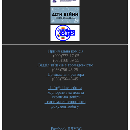
Приймальна комісія
(099)772-17-05
(073)168-39-55
Відділ зв'язків з громадськістю
(056)756-45-25
Приймальня ректора
(056)756-45-45
info@dduvs.edu.ua
корпоративна пошта
скринька довіри
система електронного
документообігу
Facebook ДДУВС