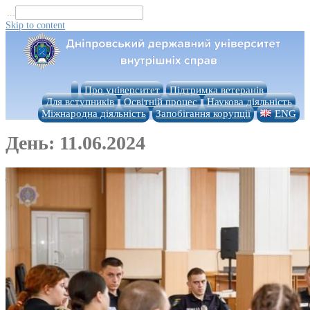
...
Skip to content
Про університет
Підтримка ветеранів
Для вступників
Освітній процес
Наукова діяльність
Міжнародна діяльність
Запобігання корупції
ENG
День:
11.06.2024