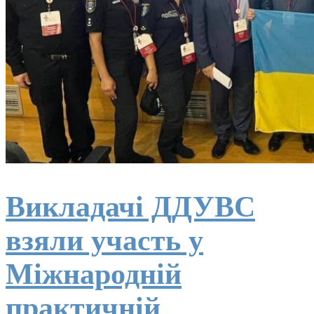
Викладачі ДДУВС
взяли участь у
Міжнародній
практичній