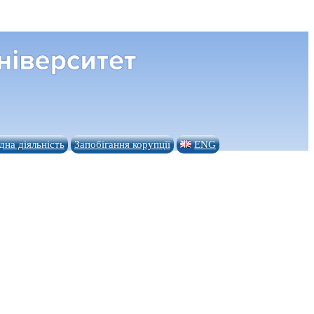
на діяльність
Запобігання корупції
ENG