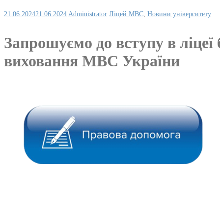
21.06.2024
21.06.2024
Administrator
Ліцей МВС
,
Новини університету
Запрошуємо до вступу в ліцеї
виховання МВС України