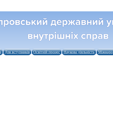
в
Для вступників
Освітній процес
Наукова діяльність
Міжнарод