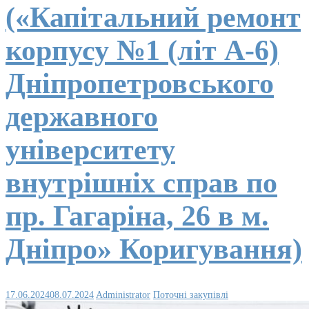
(«Капітальний ремонт
корпусу №1 (літ А-6)
Дніпропетровського
державного
університету
внутрішніх справ по
пр. Гагаріна, 26 в м.
Дніпро» Коригування)
17.06.2024
08.07.2024
Administrator
Поточні закупівлі