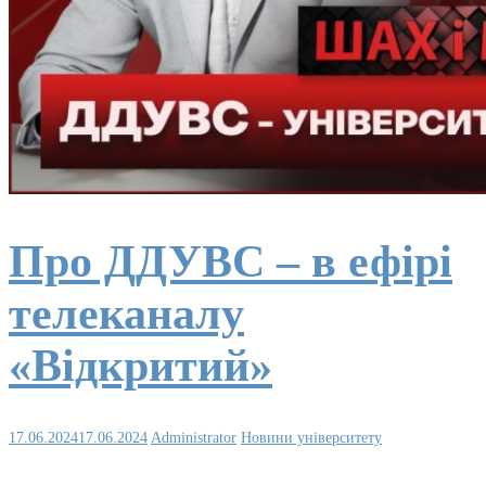
Про ДДУВС – в ефірі
телеканалу
«Відкритий»
17.06.2024
17.06.2024
Administrator
Новини університету