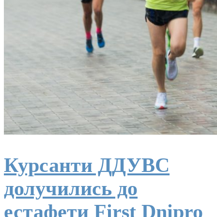
Курсанти ДДУВС
долучились до
естафети First Dnipro