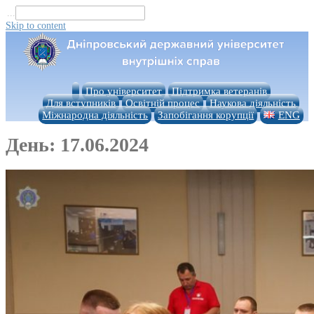
...
Skip to content
Про університет
Підтримка ветеранів
Для вступників
Освітній процес
Наукова діяльність
Міжнародна діяльність
Запобігання корупції
ENG
День:
17.06.2024