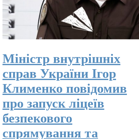
Міністр внутрішніх
справ України Ігор
Клименко повідомив
про запуск ліцеїв
безпекового
спрямування та