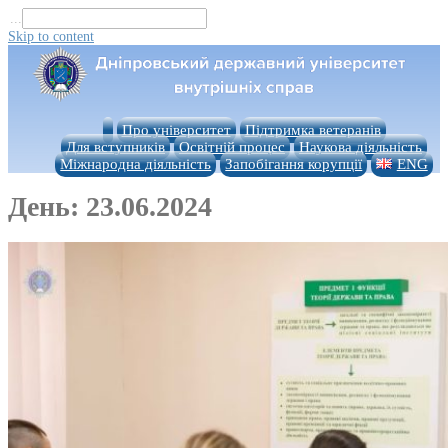
...
Skip to content
Про університет
Підтримка ветеранів
Для вступників
Освітній процес
Наукова діяльність
Міжнародна діяльність
Запобігання корупції
ENG
День:
23.06.2024