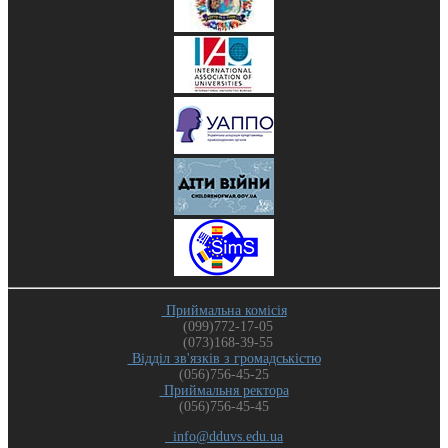
Приймальна комісія
(099)772-17-05
(073)168-39-55
Відділ зв'язків з громадськістю
(056)756-45-25
Приймальня ректора
(056)756-45-45
info@dduvs.edu.ua