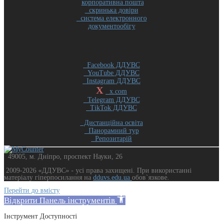
корпоративна пошта
скринька довіри
система електронного
документообігу
Facebook ДДУВС
YouTube ДДУВС
Instagram ДДУВС
X
x.com
Telegram ДДУВС
TikTok ДДУВС
Дистанційна освіта
Панорамний тур
Репозитарій
49005, м. Дніпро, проспект Науки, 26
2009-2026 «ДДУВС» - усi права захищенi. При використанні
матеріалу гіперпосилання на
dduvs.edu.ua
обов`язкове.
Перейти до вмісту
Відкрити Панель інструментів
Інструмент Доступності