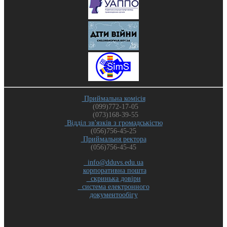
Приймальна комісія
(099)772-17-05
(073)168-39-55
Відділ зв'язків з громадськістю
(056)756-45-25
Приймальня ректора
(056)756-45-45
info@dduvs.edu.ua
корпоративна пошта
скринька довіри
система електронного
документообігу