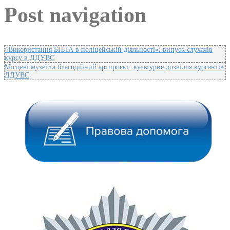
Post navigation
«Використання БПЛА в поліцейській діяльності»: випуск слухачів
курсу в ДДУВС
Місцеві музеї та благодійний артпроєкт: культурне дозвілля курсантів
ДДУВС