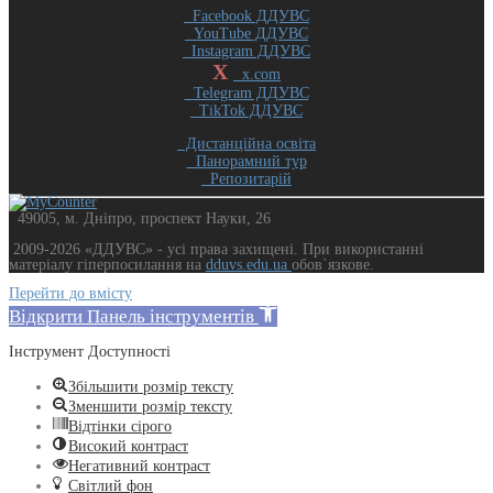
Facebook ДДУВС
YouTube ДДУВС
Instagram ДДУВС
X
x.com
Telegram ДДУВС
TikTok ДДУВС
Дистанційна освіта
Панорамний тур
Репозитарій
49005, м. Дніпро, проспект Науки, 26
2009-2026 «ДДУВС» - усi права захищенi. При використанні
матеріалу гіперпосилання на
dduvs.edu.ua
обов`язкове.
Перейти до вмісту
Відкрити Панель інструментів
Інструмент Доступності
Збільшити розмір тексту
Зменшити розмір тексту
Відтінки сірого
Високий контраст
Негативний контраст
Світлий фон