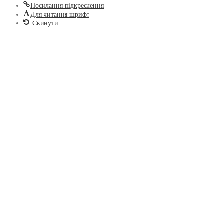
Посилання підкреслення
Для читання шрифт
Скинути