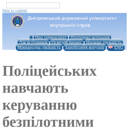
...
Skip to content
Про університет
Підтримка ветеранів
Для вступників
Освітній процес
Наукова діяльність
Міжнародна діяльність
Запобігання корупції
ENG
Поліцейських
навчають
керуванню
безпілотними