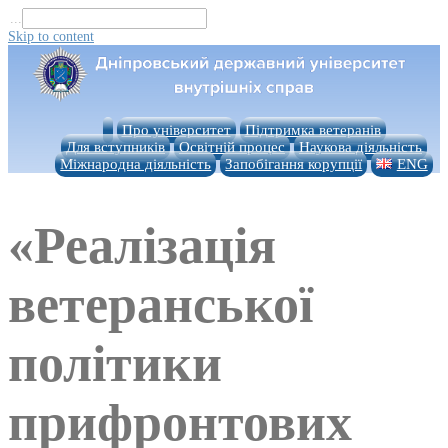
...
Skip to content
Про університет
Підтримка ветеранів
Для вступників
Освітній процес
Наукова діяльність
Міжнародна діяльність
Запобігання корупції
ENG
«Реалізація
ветеранської
політики
прифронтових