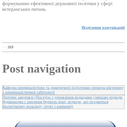
формуванню ефективної державної політики у сфері
ветеранських питань.
Відділення комунікацій
—
169
Post navigation
Кафедра криміналістики та домедичної підготовки провела вікторину
з криміналістичної габітології
Поточні закупівлі (Послуги з управління відходами (змішані відходи
будівництва і знесення будівель інші; відходи, що піддаються
біологічному розкладу; ґрунт і каміння))