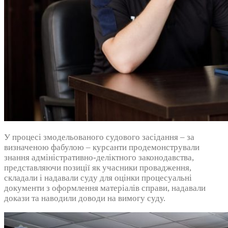
У процесі змодельованого судового засідання – за
визначеною фабулою – курсанти продемонстрували
знання адміністративно-деліктного законодавства,
представляючи позиції як учасники провадження,
складали і надавали суду для оцінки процесуальні
документи з оформлення матеріалів справи, надавали
докази та наводили доводи на вимогу суду.