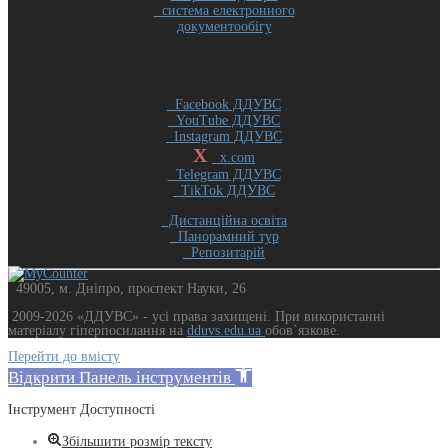
система електронного
документообігу
Facebook ДДУВС
YouTube ДДУВС
Instagram ДДУВС
X
x.com
Telegram ДДУВС
TikTok ДДУВС
Дистанційна освіта
Панорамний тур
Репозитарій
49005, м. Дніпро, проспект Науки, 26
2009-2026 «ДДУВС» - усi права захищенi. При використанні
матеріалу гіперпосилання на
dduvs.edu.ua
обов`язкове.
Перейти до вмісту
Відкрити Панель інструментів
Інструмент Доступності
Збільшити розмір тексту