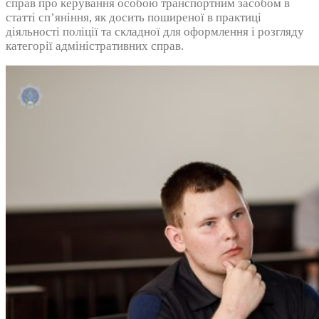
справ про керування особою транспортним засобом в
статті сп’яніння, як досить поширеної в практиці
діяльності поліції та складної для оформлення і розгляду
категорії адміністративних справ.