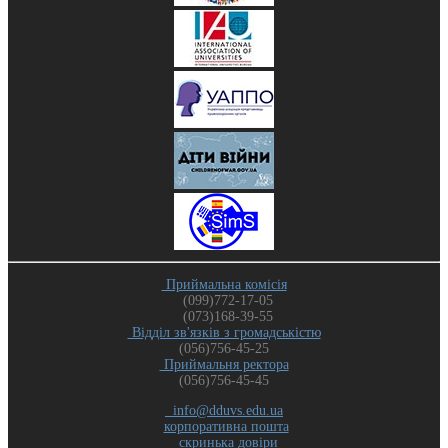
Приймальна комісія
(099)772-17-05
(073)168-39-55
Відділ зв'язків з громадськістю
(056)756-45-25
Приймальня ректора
(056)756-45-45
info@dduvs.edu.ua
корпоративна пошта
скринька довіри