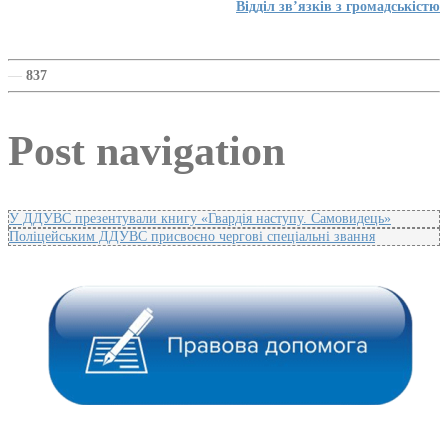
Відділ зв’язків з громадськістю
—
837
Post navigation
У ДДУВС презентували книгу «Гвардія наступу. Самовидець»
Поліцейським ДДУВС присвоєно чергові спеціальні звання