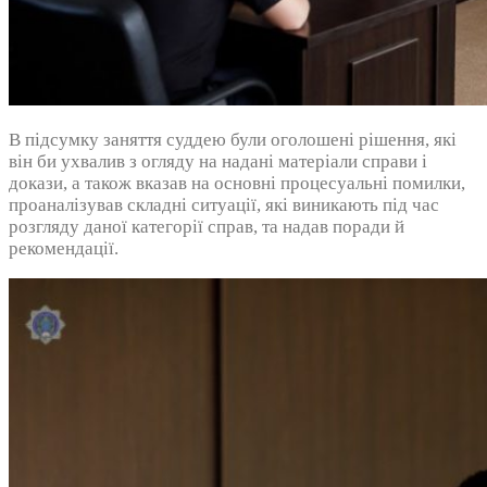
В підсумку заняття суддею були оголошені рішення, які
він би ухвалив з огляду на надані матеріали справи і
докази, а також вказав на основні процесуальні помилки,
проаналізував складні ситуації, які виникають під час
розгляду даної категорії справ, та надав поради й
рекомендації.