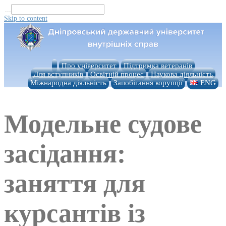
...
Skip to content
Про університет
Підтримка ветеранів
Для вступників
Освітній процес
Наукова діяльність
Міжнародна діяльність
Запобігання корупції
ENG
Модельне судове
засідання:
заняття для
курсантів із