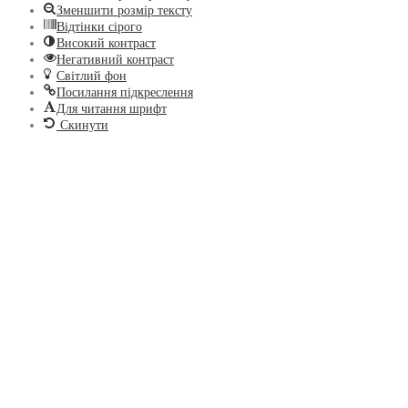
Зменшити розмір тексту
Відтінки сірого
Високий контраст
Негативний контраст
Світлий фон
Посилання підкреслення
Для читання шрифт
Скинути