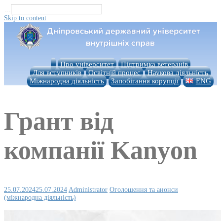
...
Skip to content
Про університет
Підтримка ветеранів
Для вступників
Освітній процес
Наукова діяльність
Міжнародна діяльність
Запобігання корупції
ENG
Грант від
компанії Kanyon
25.07.2024
25.07.2024
Administrator
Оголошення та анонси
(міжнародна діяльність)