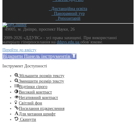
Дистанційна освіта
Панорамний тур
Репозитарій
49005, м. Дніпро, проспект Науки, 26
2009-2026 «ДДУВС» - усi права захищенi. При використанні
матеріалу гіперпосилання на
dduvs.edu.ua
обов`язкове.
Перейти до вмісту
Відкрити Панель інструментів
Інструмент Доступності
Збільшити розмір тексту
Зменшити розмір тексту
Відтінки сірого
Високий контраст
Негативний контраст
Світлий фон
Посилання підкреслення
Для читання шрифт
Скинути