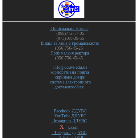
Приймальна комісія
(099)772-17-05
(073)168-39-55
Відділ зв'язків з громадськістю
(056)756-45-25
Приймальня ректора
(056)756-45-45
info@dduvs.edu.ua
корпоративна пошта
скринька довіри
система електронного
документообігу
Facebook ДДУВС
YouTube ДДУВС
Instagram ДДУВС
X
x.com
Telegram ДДУВС
TikTok ДДУВС