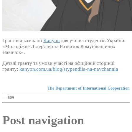
Грант від компанії
Kanyon
для учнів і студентів України:
«Молодіжне Лідерство та Розвиток Комунікаційних
Навичок».
Деталі гранту та умови участі на офіційній сторінці
гранту:
kanyon.com.ua/blog/stypendiia-na-navchannia
The Department of International Cooperation
—
609
Post navigation