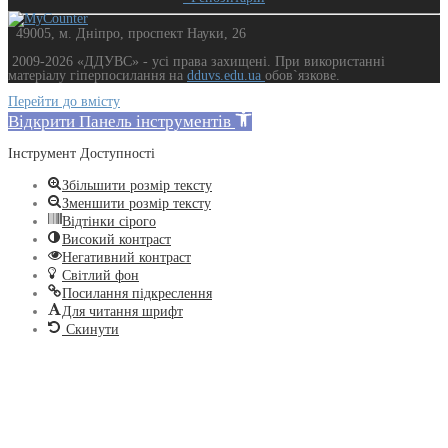
49005, м. Дніпро, проспект Науки, 26
2009-2026 «ДДУВС» - усi права захищенi. При використанні
матеріалу гіперпосилання на
dduvs.edu.ua
обов`язкове.
Перейти до вмісту
Відкрити Панель інструментів
Інструмент Доступності
Збільшити розмір тексту
Зменшити розмір тексту
Відтінки сірого
Високий контраст
Негативний контраст
Світлий фон
Посилання підкреслення
Для читання шрифт
Скинути