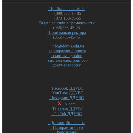
Приймальна комісія
(099)772-17-05
(073)168-39-55
Відділ зв'язків з громадськістю
(056)756-45-25
Приймальня ректора
(056)756-45-45
info@dduvs.edu.ua
корпоративна пошта
скринька довіри
система електронного
документообігу
Facebook ДДУВС
YouTube ДДУВС
Instagram ДДУВС
X
x.com
Telegram ДДУВС
TikTok ДДУВС
Дистанційна освіта
Панорамний тур
Репозитарій