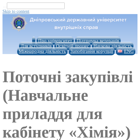
...
Skip to content
Про університет
Підтримка ветеранів
Для вступників
Освітній процес
Наукова діяльність
Міжнародна діяльність
Запобігання корупції
ENG
Поточні закупівлі
(Навчальне
приладдя для
кабінету «Хімія»)