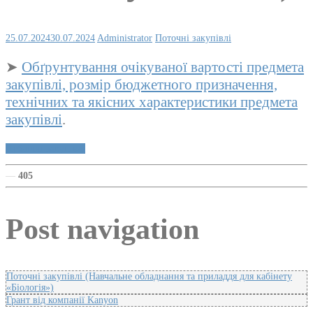
25.07.2024
30.07.2024
Administrator
Поточні закупівлі
➤
Обґрунтування очікуваної вартості предмета
закупівлі, розмір бюджетного призначення,
технічних та якісних характеристики предмета
закупівлі
.
Публічні закупівлі
—
405
Post navigation
Поточні закупівлі (Навчальне обладнання та приладдя для кабінету
«Біологія»)
Грант від компанії Kanyon