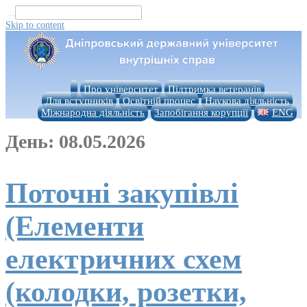
...
Skip to content
Про університет
Підтримка ветеранів
Для вступників
Освітній процес
Наукова діяльність
Міжнародна діяльність
Запобігання корупції
ENG
День:
08.05.2026
Поточні закупівлі
(Елементи
електричних схем
(колодки, розетки,