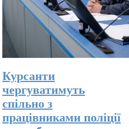
Курсанти
чергуватимуть
спільно з
працівниками поліції