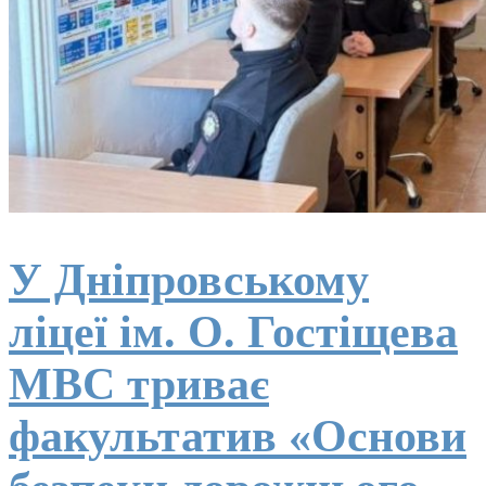
У Дніпровському
ліцеї ім. О. Гостіщева
МВС триває
факультатив «Основи